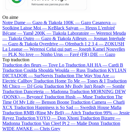
On aime
Notre Dame —
Gazo & Tiakola
100K —
Gazo
Casanova —
Soolking
Laisse Moi —
KeBlack
Saiyan —
Heuss L'enfoiré
Bécane —
Yamê
200K —
Tiakola
Laboratoire —
Werenoi
Meuda
—
Tiakola
Outro —
Gazo & Tiakola
Ailleurs —
Josman
Interlude
—
Gazo & Tiakola
Overdrive —
Ofenbach
1 2 3 4 —
ZOKUSH
La League —
Werenoi
Celui qui part —
Joseph Kamel
Nouvelles
—
PLK
No love —
Ninho
Urus —
Favé (FR)
DIE —
Gazo
Top traduction
Traduction des fleurs —
Tove Lo
Traduction AH HA —
Cardi B
Traduction Coulda Shoulda Woulda —
Russ
Traduction KYLIAN
DICTADOR —
SurNervis
Traduction The Way You Are —
Electric Callboy
Traduction Home To Me —
Tones & I
Traduction
Mi Chico —
DJ Goja
Traduction My Body Isn't Ready —
Sombr
Traduction Danceteria —
Madonna
Traduction MORNING DEW
(DONK) —
Beyoncé
Traduction Hush —
Muse
Traduction The
Time Of My Life —
Benson Boone
Traduction Camera —
Charli
XCX
Traduction Happiness is So Sad —
Swedish House Mafia
Traduction RMB (Ring My Bell) —
Aitch
Traduction 99% —
Jessie
Reyez
Traduction YOYO —
Don Xhoni
Traduction Bizarre —
Madonna
Traduction Van Cleef Pt 2 —
Malie Donn
Traduction
WIDE AWAKE —
Chris Grey