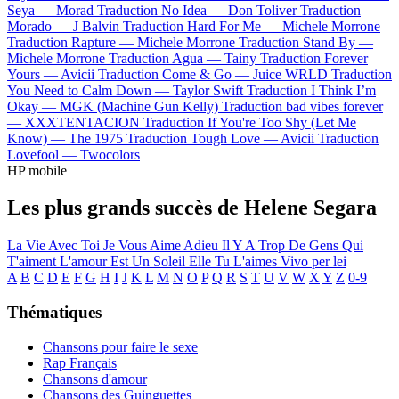
Seya —
Morad
Traduction No Idea —
Don Toliver
Traduction
Morado —
J Balvin
Traduction Hard For Me —
Michele Morrone
Traduction Rapture —
Michele Morrone
Traduction Stand By —
Michele Morrone
Traduction Agua —
Tainy
Traduction Forever
Yours —
Avicii
Traduction Come & Go —
Juice WRLD
Traduction
You Need to Calm Down —
Taylor Swift
Traduction I Think I’m
Okay —
MGK (Machine Gun Kelly)
Traduction bad vibes forever
—
XXXTENTACION
Traduction If You're Too Shy (Let Me
Know) —
The 1975
Traduction Tough Love —
Avicii
Traduction
Lovefool —
Twocolors
HP mobile
Les plus grands succès de Helene Segara
La Vie Avec Toi
Je Vous Aime Adieu
Il Y A Trop De Gens Qui
T'aiment
L'amour Est Un Soleil
Elle Tu L'aimes
Vivo per lei
A
B
C
D
E
F
G
H
I
J
K
L
M
N
O
P
Q
R
S
T
U
V
W
X
Y
Z
0-9
Thématiques
Chansons pour faire le sexe
Rap Français
Chansons d'amour
Chansons des Guinguettes