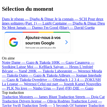
Sélection du moment
Dans le réseau — Djadja & Dinaz
Je la connais — SCH
Pour deux
âmes solitaires (Part. 1) — Luidji
Capitaine — Djadja & Dinaz
Dieu
Ne Ment Jamais — Damso
I'm Good (Blue) — David Guetta
On aime
Notre Dame —
Gazo & Tiakola
100K —
Gazo
Casanova —
Soolking
Laisse Moi —
KeBlack
Saiyan —
Heuss L'enfoiré
Bécane —
Yamê
200K —
Tiakola
Laboratoire —
Werenoi
Meuda
—
Tiakola
Outro —
Gazo & Tiakola
Ailleurs —
Josman
Interlude
—
Gazo & Tiakola
Overdrive —
Ofenbach
1 2 3 4 —
ZOKUSH
La League —
Werenoi
Celui qui part —
Joseph Kamel
Nouvelles
—
PLK
No love —
Ninho
Urus —
Favé (FR)
DIE —
Gazo
Top traduction
Traduction Monsters —
James Blunt
Traduction Streets —
Doja Cat
Traduction Drivers license —
Olivia Rodrigo
Traduction Lover —
Taylor Swift
Traduction Teeth —
5 Seconds Of Summer
Traduction