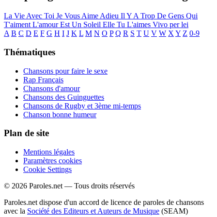
La Vie Avec Toi
Je Vous Aime Adieu
Il Y A Trop De Gens Qui
T'aiment
L'amour Est Un Soleil
Elle Tu L'aimes
Vivo per lei
A
B
C
D
E
F
G
H
I
J
K
L
M
N
O
P
Q
R
S
T
U
V
W
X
Y
Z
0-9
Thématiques
Chansons pour faire le sexe
Rap Français
Chansons d'amour
Chansons des Guinguettes
Chansons de Rugby et 3ème mi-temps
Chanson bonne humeur
Plan de site
Mentions légales
Paramètres cookies
Cookie Settings
© 2026 Paroles.net — Tous droits réservés
Paroles.net dispose d'un accord de licence de paroles de chansons
avec la
Société des Editeurs et Auteurs de Musique
(SEAM)