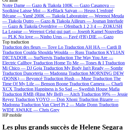
On aime
Notre Dame —
Gazo & Tiakola
100K —
Gazo
Casanova —
Soolking
Laisse Moi —
KeBlack
Saiyan —
Heuss L'enfoiré
Bécane —
Yamê
200K —
Tiakola
Laboratoire —
Werenoi
Meuda
—
Tiakola
Outro —
Gazo & Tiakola
Ailleurs —
Josman
Interlude
—
Gazo & Tiakola
Overdrive —
Ofenbach
1 2 3 4 —
ZOKUSH
La League —
Werenoi
Celui qui part —
Joseph Kamel
Nouvelles
—
PLK
No love —
Ninho
Urus —
Favé (FR)
DIE —
Gazo
Top traduction
Traduction des fleurs —
Tove Lo
Traduction AH HA —
Cardi B
Traduction Coulda Shoulda Woulda —
Russ
Traduction KYLIAN
DICTADOR —
SurNervis
Traduction The Way You Are —
Electric Callboy
Traduction Home To Me —
Tones & I
Traduction
Mi Chico —
DJ Goja
Traduction My Body Isn't Ready —
Sombr
Traduction Danceteria —
Madonna
Traduction MORNING DEW
(DONK) —
Beyoncé
Traduction Hush —
Muse
Traduction The
Time Of My Life —
Benson Boone
Traduction Camera —
Charli
XCX
Traduction Happiness is So Sad —
Swedish House Mafia
Traduction RMB (Ring My Bell) —
Aitch
Traduction 99% —
Jessie
Reyez
Traduction YOYO —
Don Xhoni
Traduction Bizarre —
Madonna
Traduction Van Cleef Pt 2 —
Malie Donn
Traduction
WIDE AWAKE —
Chris Grey
HP mobile
Les plus grands succès de Helene Segara