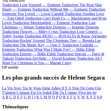
Top traduction
Traduction Lose Yourself —
Eminem
Traduction The Real Slim
Shady —
Eminem
Traduction Without Me —
Eminem
Traduction
Someone You Loved —
Lewis Capaldi
Traduction Another Love
—
Tom Odell
Traduction Can't Hold Us —
Macklemore and Ryan
Lewis
Traduction Mockingbird —
Eminem
Traduction Last
Christmas —
Wham
Traduction Demons —
Imagine Dragons
Traduction Flowers —
Miley Cyrus
Traduction Lose Control —
Teddy Swims
Traduction BESO —
ROSALÍA & Rauw Alejandro
Traduction Rockin' Around The Christmas Tree —
Brenda Lee
Traduction The Magic Key —
One-T
Traduction Godzilla —
Eminem
Traduction What Was I Made For? —
Billie Eilish
Traduction Emorio —
Billie Eilish
Traduction Special —
Dave &
Tiakola
Traduction Daylight —
David Kushner
Traduction All I
Want For Christmas Is You —
Mariah Carey
HP mobile
Les plus grands succès de Helene Segara
La Vie Avec Toi
Je Vous Aime Adieu
Il Y A Trop De Gens Qui
T'aiment
L'amour Est Un Soleil
Elle Tu L'aimes
Vivo per lei
A
B
C
D
E
F
G
H
I
J
K
L
M
N
O
P
Q
R
S
T
U
V
W
X
Y
Z
0-9
Thématiques