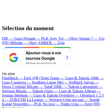
Sélection du moment
DIE — Gazo
Demain — PLK
Avec Toi — Oboy
Akrapo 7 — Uzi
(FR)
Mélodie — Oboy
AMBER — Zola
On aime
FlashBack —
Favé (FR)
Notre Dame —
Gazo & Tiakola
100K —
Gazo
Casanova —
Soolking
Laisse Moi —
KeBlack
Saiyan —
Heuss L'enfoiré
Bécane —
Yamê
200K —
Tiakola
Laboratoire —
Werenoi
Meuda —
Tiakola
Outro —
Gazo & Tiakola
Ailleurs —
Josman
Interlude —
Gazo & Tiakola
Overdrive —
Ofenbach
1 2 3
4 —
ZOKUSH
La League —
Werenoi
Celui qui part —
Joseph
Kamel
Nouvelles —
PLK
No love —
Ninho
Urus —
Favé (FR)