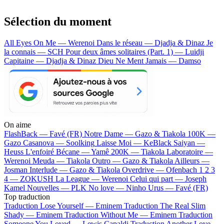
Sélection du moment
All Eyes On Me — Werenoi
Dans le réseau — Djadja & Dinaz
Je
la connais — SCH
Pour deux âmes solitaires (Part. 1) — Luidji
Capitaine — Djadja & Dinaz
Dieu Ne Ment Jamais — Damso
On aime
FlashBack —
Favé (FR)
Notre Dame —
Gazo & Tiakola
100K —
Gazo
Casanova —
Soolking
Laisse Moi —
KeBlack
Saiyan —
Heuss L'enfoiré
Bécane —
Yamê
200K —
Tiakola
Laboratoire —
Werenoi
Meuda —
Tiakola
Outro —
Gazo & Tiakola
Ailleurs —
Josman
Interlude —
Gazo & Tiakola
Overdrive —
Ofenbach
1 2 3
4 —
ZOKUSH
La League —
Werenoi
Celui qui part —
Joseph
Kamel
Nouvelles —
PLK
No love —
Ninho
Urus —
Favé (FR)
Top traduction
Traduction Lose Yourself —
Eminem
Traduction The Real Slim
Shady —
Eminem
Traduction Without Me —
Eminem
Traduction
Someone You Loved —
Lewis Capaldi
Traduction Another Love