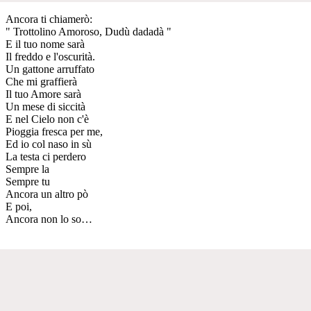
Ancora ti chiamerò:
" Trottolino Amoroso, Dudù dadadà "
E il tuo nome sarà
Il freddo e l'oscurità.
Un gattone arruffato
Che mi graffierà
Il tuo Amore sarà
Un mese di siccità
E nel Cielo non c'è
Pioggia fresca per me,
Ed io col naso in sù
La testa ci perdero
Sempre la
Sempre tu
Ancora un altro pò
E poi,
Ancora non lo so…