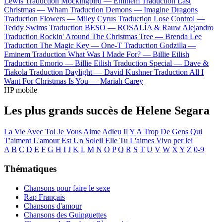
Lewis
Traduction Mockingbird —
Eminem
Traduction Last
Christmas —
Wham
Traduction Demons —
Imagine Dragons
Traduction Flowers —
Miley Cyrus
Traduction Lose Control —
Teddy Swims
Traduction BESO —
ROSALÍA & Rauw Alejandro
Traduction Rockin' Around The Christmas Tree —
Brenda Lee
Traduction The Magic Key —
One-T
Traduction Godzilla —
Eminem
Traduction What Was I Made For? —
Billie Eilish
Traduction Emorio —
Billie Eilish
Traduction Special —
Dave &
Tiakola
Traduction Daylight —
David Kushner
Traduction All I
Want For Christmas Is You —
Mariah Carey
HP mobile
Les plus grands succès de Helene Segara
La Vie Avec Toi
Je Vous Aime Adieu
Il Y A Trop De Gens Qui
T'aiment
L'amour Est Un Soleil
Elle Tu L'aimes
Vivo per lei
A
B
C
D
E
F
G
H
I
J
K
L
M
N
O
P
Q
R
S
T
U
V
W
X
Y
Z
0-9
Thématiques
Chansons pour faire le sexe
Rap Français
Chansons d'amour
Chansons des Guinguettes