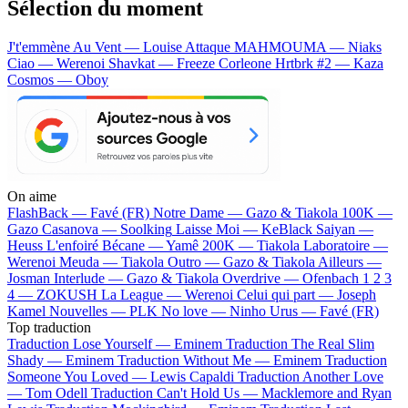
Sélection du moment
J't'emmène Au Vent — Louise Attaque
MAHMOUMA — Niaks
Ciao — Werenoi
Shavkat — Freeze Corleone
Hrtbrk #2 — Kaza
Cosmos — Oboy
On aime
FlashBack —
Favé (FR)
Notre Dame —
Gazo & Tiakola
100K —
Gazo
Casanova —
Soolking
Laisse Moi —
KeBlack
Saiyan —
Heuss L'enfoiré
Bécane —
Yamê
200K —
Tiakola
Laboratoire —
Werenoi
Meuda —
Tiakola
Outro —
Gazo & Tiakola
Ailleurs —
Josman
Interlude —
Gazo & Tiakola
Overdrive —
Ofenbach
1 2 3
4 —
ZOKUSH
La League —
Werenoi
Celui qui part —
Joseph
Kamel
Nouvelles —
PLK
No love —
Ninho
Urus —
Favé (FR)
Top traduction
Traduction Lose Yourself —
Eminem
Traduction The Real Slim
Shady —
Eminem
Traduction Without Me —
Eminem
Traduction
Someone You Loved —
Lewis Capaldi
Traduction Another Love
—
Tom Odell
Traduction Can't Hold Us —
Macklemore and Ryan