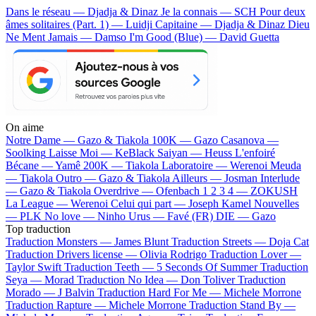
Dans le réseau — Djadja & Dinaz
Je la connais — SCH
Pour deux
âmes solitaires (Part. 1) — Luidji
Capitaine — Djadja & Dinaz
Dieu
Ne Ment Jamais — Damso
I'm Good (Blue) — David Guetta
On aime
Notre Dame —
Gazo & Tiakola
100K —
Gazo
Casanova —
Soolking
Laisse Moi —
KeBlack
Saiyan —
Heuss L'enfoiré
Bécane —
Yamê
200K —
Tiakola
Laboratoire —
Werenoi
Meuda
—
Tiakola
Outro —
Gazo & Tiakola
Ailleurs —
Josman
Interlude
—
Gazo & Tiakola
Overdrive —
Ofenbach
1 2 3 4 —
ZOKUSH
La League —
Werenoi
Celui qui part —
Joseph Kamel
Nouvelles
—
PLK
No love —
Ninho
Urus —
Favé (FR)
DIE —
Gazo
Top traduction
Traduction Monsters —
James Blunt
Traduction Streets —
Doja Cat
Traduction Drivers license —
Olivia Rodrigo
Traduction Lover —
Taylor Swift
Traduction Teeth —
5 Seconds Of Summer
Traduction
Seya —
Morad
Traduction No Idea —
Don Toliver
Traduction
Morado —
J Balvin
Traduction Hard For Me —
Michele Morrone
Traduction Rapture —
Michele Morrone
Traduction Stand By —