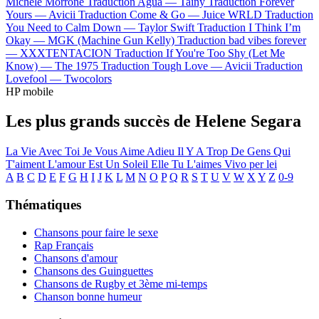
Michele Morrone
Traduction Agua —
Tainy
Traduction Forever
Yours —
Avicii
Traduction Come & Go —
Juice WRLD
Traduction
You Need to Calm Down —
Taylor Swift
Traduction I Think I’m
Okay —
MGK (Machine Gun Kelly)
Traduction bad vibes forever
—
XXXTENTACION
Traduction If You're Too Shy (Let Me
Know) —
The 1975
Traduction Tough Love —
Avicii
Traduction
Lovefool —
Twocolors
HP mobile
Les plus grands succès de Helene Segara
La Vie Avec Toi
Je Vous Aime Adieu
Il Y A Trop De Gens Qui
T'aiment
L'amour Est Un Soleil
Elle Tu L'aimes
Vivo per lei
A
B
C
D
E
F
G
H
I
J
K
L
M
N
O
P
Q
R
S
T
U
V
W
X
Y
Z
0-9
Thématiques
Chansons pour faire le sexe
Rap Français
Chansons d'amour
Chansons des Guinguettes
Chansons de Rugby et 3ème mi-temps
Chanson bonne humeur