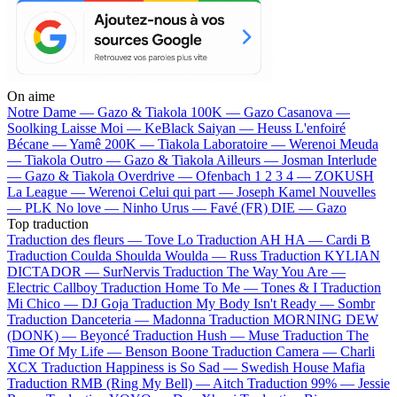
On aime
Notre Dame —
Gazo & Tiakola
100K —
Gazo
Casanova —
Soolking
Laisse Moi —
KeBlack
Saiyan —
Heuss L'enfoiré
Bécane —
Yamê
200K —
Tiakola
Laboratoire —
Werenoi
Meuda
—
Tiakola
Outro —
Gazo & Tiakola
Ailleurs —
Josman
Interlude
—
Gazo & Tiakola
Overdrive —
Ofenbach
1 2 3 4 —
ZOKUSH
La League —
Werenoi
Celui qui part —
Joseph Kamel
Nouvelles
—
PLK
No love —
Ninho
Urus —
Favé (FR)
DIE —
Gazo
Top traduction
Traduction des fleurs —
Tove Lo
Traduction AH HA —
Cardi B
Traduction Coulda Shoulda Woulda —
Russ
Traduction KYLIAN
DICTADOR —
SurNervis
Traduction The Way You Are —
Electric Callboy
Traduction Home To Me —
Tones & I
Traduction
Mi Chico —
DJ Goja
Traduction My Body Isn't Ready —
Sombr
Traduction Danceteria —
Madonna
Traduction MORNING DEW
(DONK) —
Beyoncé
Traduction Hush —
Muse
Traduction The
Time Of My Life —
Benson Boone
Traduction Camera —
Charli
XCX
Traduction Happiness is So Sad —
Swedish House Mafia
Traduction RMB (Ring My Bell) —
Aitch
Traduction 99% —
Jessie