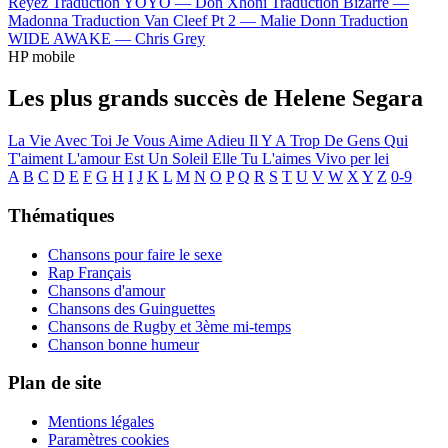
Reyez
Traduction YOYO —
Don Xhoni
Traduction Bizarre —
Madonna
Traduction Van Cleef Pt 2 —
Malie Donn
Traduction
WIDE AWAKE —
Chris Grey
HP mobile
Les plus grands succès de Helene Segara
La Vie Avec Toi
Je Vous Aime Adieu
Il Y A Trop De Gens Qui
T'aiment
L'amour Est Un Soleil
Elle Tu L'aimes
Vivo per lei
A
B
C
D
E
F
G
H
I
J
K
L
M
N
O
P
Q
R
S
T
U
V
W
X
Y
Z
0-9
Thématiques
Chansons pour faire le sexe
Rap Français
Chansons d'amour
Chansons des Guinguettes
Chansons de Rugby et 3ème mi-temps
Chanson bonne humeur
Plan de site
Mentions légales
Paramètres cookies