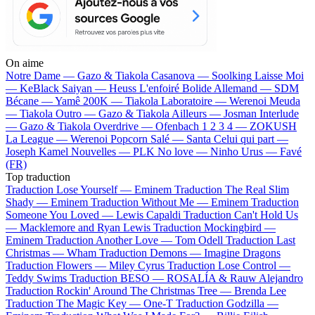
On aime
Notre Dame —
Gazo & Tiakola
Casanova —
Soolking
Laisse Moi
—
KeBlack
Saiyan —
Heuss L'enfoiré
Bolide Allemand —
SDM
Bécane —
Yamê
200K —
Tiakola
Laboratoire —
Werenoi
Meuda
—
Tiakola
Outro —
Gazo & Tiakola
Ailleurs —
Josman
Interlude
—
Gazo & Tiakola
Overdrive —
Ofenbach
1 2 3 4 —
ZOKUSH
La League —
Werenoi
Popcorn Salé —
Santa
Celui qui part —
Joseph Kamel
Nouvelles —
PLK
No love —
Ninho
Urus —
Favé
(FR)
Top traduction
Traduction Lose Yourself —
Eminem
Traduction The Real Slim
Shady —
Eminem
Traduction Without Me —
Eminem
Traduction
Someone You Loved —
Lewis Capaldi
Traduction Can't Hold Us
—
Macklemore and Ryan Lewis
Traduction Mockingbird —
Eminem
Traduction Another Love —
Tom Odell
Traduction Last
Christmas —
Wham
Traduction Demons —
Imagine Dragons
Traduction Flowers —
Miley Cyrus
Traduction Lose Control —
Teddy Swims
Traduction BESO —
ROSALÍA & Rauw Alejandro
Traduction Rockin' Around The Christmas Tree —
Brenda Lee
Traduction The Magic Key —
One-T
Traduction Godzilla —