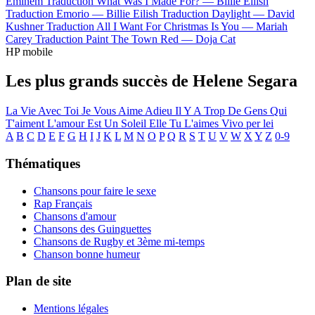
Eminem
Traduction What Was I Made For? —
Billie Eilish
Traduction Emorio —
Billie Eilish
Traduction Daylight —
David
Kushner
Traduction All I Want For Christmas Is You —
Mariah
Carey
Traduction Paint The Town Red —
Doja Cat
HP mobile
Les plus grands succès de Helene Segara
La Vie Avec Toi
Je Vous Aime Adieu
Il Y A Trop De Gens Qui
T'aiment
L'amour Est Un Soleil
Elle Tu L'aimes
Vivo per lei
A
B
C
D
E
F
G
H
I
J
K
L
M
N
O
P
Q
R
S
T
U
V
W
X
Y
Z
0-9
Thématiques
Chansons pour faire le sexe
Rap Français
Chansons d'amour
Chansons des Guinguettes
Chansons de Rugby et 3ème mi-temps
Chanson bonne humeur
Plan de site
Mentions légales