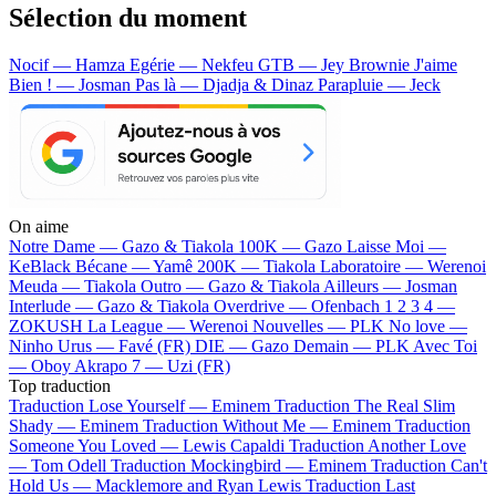
Sélection du moment
Nocif — Hamza
Egérie — Nekfeu
GTB — Jey Brownie
J'aime
Bien ! — Josman
Pas là — Djadja & Dinaz
Parapluie — Jeck
On aime
Notre Dame —
Gazo & Tiakola
100K —
Gazo
Laisse Moi —
KeBlack
Bécane —
Yamê
200K —
Tiakola
Laboratoire —
Werenoi
Meuda —
Tiakola
Outro —
Gazo & Tiakola
Ailleurs —
Josman
Interlude —
Gazo & Tiakola
Overdrive —
Ofenbach
1 2 3 4 —
ZOKUSH
La League —
Werenoi
Nouvelles —
PLK
No love —
Ninho
Urus —
Favé (FR)
DIE —
Gazo
Demain —
PLK
Avec Toi
—
Oboy
Akrapo 7 —
Uzi (FR)
Top traduction
Traduction Lose Yourself —
Eminem
Traduction The Real Slim
Shady —
Eminem
Traduction Without Me —
Eminem
Traduction
Someone You Loved —
Lewis Capaldi
Traduction Another Love
—
Tom Odell
Traduction Mockingbird —
Eminem
Traduction Can't
Hold Us —
Macklemore and Ryan Lewis
Traduction Last