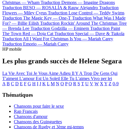
Christmas —
Wham
Traduction Demons —
Imagine Dragons
Traduction BESO —
ROSALÍA & Rauw Alejandro
Traduction
Flowers —
Miley Cyrus
Traduction Lose Control —
Teddy Swims
Traduction The Magic Key —
One-T
Traduction What Was I Made
For? —
Billie Eilish
Traduction Rockin' Around The Christmas Tree
—
Brenda Lee
Traduction Godzilla —
Eminem
Traduction Paint
The Town Red —
Doja Cat
Traduction Special —
Dave & Tiakola
Traduction All I Want For Christmas Is You —
Mariah Carey
Traduction Emorio —
Mariah Carey
HP mobile
Les plus grands succès de Helene Segara
La Vie Avec Toi
Je Vous Aime Adieu
Il Y A Trop De Gens Qui
T'aiment
L'amour Est Un Soleil
Elle Tu L'aimes
Vivo per lei
A
B
C
D
E
F
G
H
I
J
K
L
M
N
O
P
Q
R
S
T
U
V
W
X
Y
Z
0-9
Thématiques
Chansons pour faire le sexe
Rap Français
Chansons d'amour
Chansons des Guinguettes
Chansons de Rugby et 3ème mi-temps