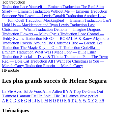
Top traduction
Traduction Lose Yourself —
Eminem
Traduction The Real Slim
Shady —
Eminem
Traduction Without Me —
Eminem
Traduction
Someone You Loved —
Lewis Capaldi
Traduction Another Love
—
Tom Odell
Traduction Mockingbird —
Eminem
Traduction Can't
Hold Us —
Macklemore and Ryan Lewis
Traduction Last
Christmas —
Wham
Traduction Demons —
Imagine Dragons
Traduction Flowers —
Miley Cyrus
Traduction Lose Control —
Teddy Swims
Traduction BESO —
ROSALÍA & Rauw Alejandro
Traduction Rockin' Around The Christmas Tree —
Brenda Lee
Traduction The Magic Key —
One-T
Traduction Godzilla —
Eminem
Traduction What Was I Made For? —
Billie Eilish
Traduction Special —
Dave & Tiakola
Traduction Paint The Town
Red —
Doja Cat
Traduction All I Want For Christmas Is You —
Mariah Carey
Traduction Emorio —
Mariah Carey
HP mobile
Les plus grands succès de Helene Segara
La Vie Avec Toi
Je Vous Aime Adieu
Il Y A Trop De Gens Qui
T'aiment
L'amour Est Un Soleil
Elle Tu L'aimes
Vivo per lei
A
B
C
D
E
F
G
H
I
J
K
L
M
N
O
P
Q
R
S
T
U
V
W
X
Y
Z
0-9
Thématiques