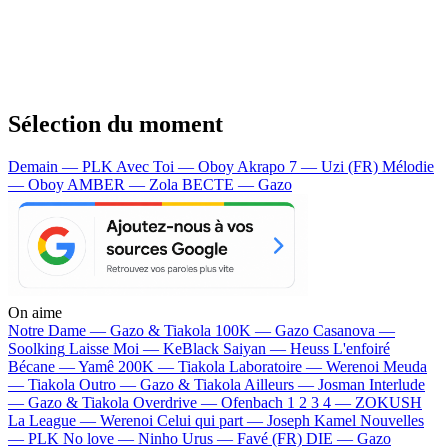
Sélection du moment
Demain — PLK
Avec Toi — Oboy
Akrapo 7 — Uzi (FR)
Mélodie
— Oboy
AMBER — Zola
BECTE — Gazo
On aime
Notre Dame —
Gazo & Tiakola
100K —
Gazo
Casanova —
Soolking
Laisse Moi —
KeBlack
Saiyan —
Heuss L'enfoiré
Bécane —
Yamê
200K —
Tiakola
Laboratoire —
Werenoi
Meuda
—
Tiakola
Outro —
Gazo & Tiakola
Ailleurs —
Josman
Interlude
—
Gazo & Tiakola
Overdrive —
Ofenbach
1 2 3 4 —
ZOKUSH
La League —
Werenoi
Celui qui part —
Joseph Kamel
Nouvelles
—
PLK
No love —
Ninho
Urus —
Favé (FR)
DIE —
Gazo