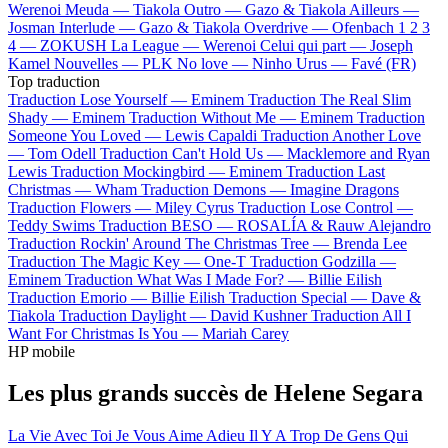
Werenoi
Meuda —
Tiakola
Outro —
Gazo & Tiakola
Ailleurs —
Josman
Interlude —
Gazo & Tiakola
Overdrive —
Ofenbach
1 2 3
4 —
ZOKUSH
La League —
Werenoi
Celui qui part —
Joseph
Kamel
Nouvelles —
PLK
No love —
Ninho
Urus —
Favé (FR)
Top traduction
Traduction Lose Yourself —
Eminem
Traduction The Real Slim
Shady —
Eminem
Traduction Without Me —
Eminem
Traduction
Someone You Loved —
Lewis Capaldi
Traduction Another Love
—
Tom Odell
Traduction Can't Hold Us —
Macklemore and Ryan
Lewis
Traduction Mockingbird —
Eminem
Traduction Last
Christmas —
Wham
Traduction Demons —
Imagine Dragons
Traduction Flowers —
Miley Cyrus
Traduction Lose Control —
Teddy Swims
Traduction BESO —
ROSALÍA & Rauw Alejandro
Traduction Rockin' Around The Christmas Tree —
Brenda Lee
Traduction The Magic Key —
One-T
Traduction Godzilla —
Eminem
Traduction What Was I Made For? —
Billie Eilish
Traduction Emorio —
Billie Eilish
Traduction Special —
Dave &
Tiakola
Traduction Daylight —
David Kushner
Traduction All I
Want For Christmas Is You —
Mariah Carey
HP mobile
Les plus grands succès de Helene Segara
La Vie Avec Toi
Je Vous Aime Adieu
Il Y A Trop De Gens Qui