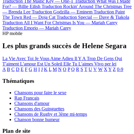
Traduction The Magic Key —
One-T
Traduction What Was I Made
For? —
Billie Eilish
Traduction Rockin' Around The Christmas Tree
—
Brenda Lee
Traduction Godzilla —
Eminem
Traduction Paint
The Town Red —
Doja Cat
Traduction Special —
Dave & Tiakola
Traduction All I Want For Christmas Is You —
Mariah Carey
Traduction Emorio —
Mariah Carey
HP mobile
Les plus grands succès de Helene Segara
La Vie Avec Toi
Je Vous Aime Adieu
Il Y A Trop De Gens Qui
T'aiment
L'amour Est Un Soleil
Elle Tu L'aimes
Vivo per lei
A
B
C
D
E
F
G
H
I
J
K
L
M
N
O
P
Q
R
S
T
U
V
W
X
Y
Z
0-9
Thématiques
Chansons pour faire le sexe
Rap Français
Chansons d'amour
Chansons des Guinguettes
Chansons de Rugby et 3ème mi-temps
Chanson bonne humeur
Plan de site