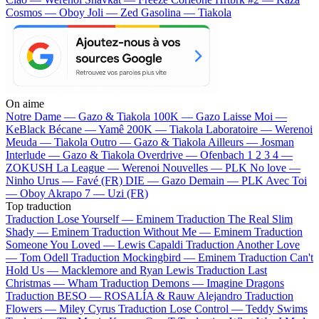
Cosmos — Oboy
Joli — Zed
Gasolina — Tiakola
On aime
Notre Dame —
Gazo & Tiakola
100K —
Gazo
Laisse Moi —
KeBlack
Bécane —
Yamê
200K —
Tiakola
Laboratoire —
Werenoi
Meuda —
Tiakola
Outro —
Gazo & Tiakola
Ailleurs —
Josman
Interlude —
Gazo & Tiakola
Overdrive —
Ofenbach
1 2 3 4 —
ZOKUSH
La League —
Werenoi
Nouvelles —
PLK
No love —
Ninho
Urus —
Favé (FR)
DIE —
Gazo
Demain —
PLK
Avec Toi
—
Oboy
Akrapo 7 —
Uzi (FR)
Top traduction
Traduction Lose Yourself —
Eminem
Traduction The Real Slim
Shady —
Eminem
Traduction Without Me —
Eminem
Traduction
Someone You Loved —
Lewis Capaldi
Traduction Another Love
—
Tom Odell
Traduction Mockingbird —
Eminem
Traduction Can't
Hold Us —
Macklemore and Ryan Lewis
Traduction Last
Christmas —
Wham
Traduction Demons —
Imagine Dragons
Traduction BESO —
ROSALÍA & Rauw Alejandro
Traduction
Flowers —
Miley Cyrus
Traduction Lose Control —
Teddy Swims