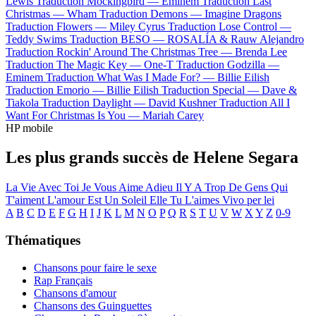
Lewis
Traduction Mockingbird —
Eminem
Traduction Last
Christmas —
Wham
Traduction Demons —
Imagine Dragons
Traduction Flowers —
Miley Cyrus
Traduction Lose Control —
Teddy Swims
Traduction BESO —
ROSALÍA & Rauw Alejandro
Traduction Rockin' Around The Christmas Tree —
Brenda Lee
Traduction The Magic Key —
One-T
Traduction Godzilla —
Eminem
Traduction What Was I Made For? —
Billie Eilish
Traduction Emorio —
Billie Eilish
Traduction Special —
Dave &
Tiakola
Traduction Daylight —
David Kushner
Traduction All I
Want For Christmas Is You —
Mariah Carey
HP mobile
Les plus grands succès de Helene Segara
La Vie Avec Toi
Je Vous Aime Adieu
Il Y A Trop De Gens Qui
T'aiment
L'amour Est Un Soleil
Elle Tu L'aimes
Vivo per lei
A
B
C
D
E
F
G
H
I
J
K
L
M
N
O
P
Q
R
S
T
U
V
W
X
Y
Z
0-9
Thématiques
Chansons pour faire le sexe
Rap Français
Chansons d'amour
Chansons des Guinguettes