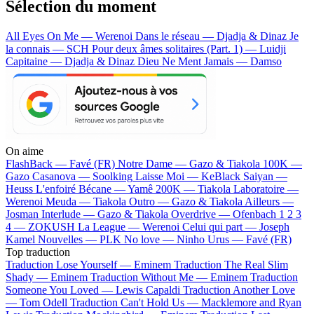
Sélection du moment
All Eyes On Me — Werenoi
Dans le réseau — Djadja & Dinaz
Je
la connais — SCH
Pour deux âmes solitaires (Part. 1) — Luidji
Capitaine — Djadja & Dinaz
Dieu Ne Ment Jamais — Damso
On aime
FlashBack —
Favé (FR)
Notre Dame —
Gazo & Tiakola
100K —
Gazo
Casanova —
Soolking
Laisse Moi —
KeBlack
Saiyan —
Heuss L'enfoiré
Bécane —
Yamê
200K —
Tiakola
Laboratoire —
Werenoi
Meuda —
Tiakola
Outro —
Gazo & Tiakola
Ailleurs —
Josman
Interlude —
Gazo & Tiakola
Overdrive —
Ofenbach
1 2 3
4 —
ZOKUSH
La League —
Werenoi
Celui qui part —
Joseph
Kamel
Nouvelles —
PLK
No love —
Ninho
Urus —
Favé (FR)
Top traduction
Traduction Lose Yourself —
Eminem
Traduction The Real Slim
Shady —
Eminem
Traduction Without Me —
Eminem
Traduction
Someone You Loved —
Lewis Capaldi
Traduction Another Love
—
Tom Odell
Traduction Can't Hold Us —
Macklemore and Ryan