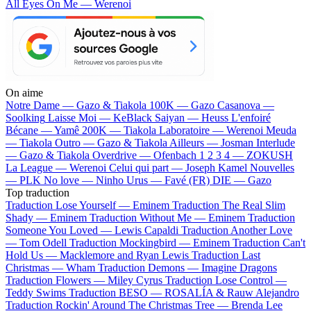
All Eyes On Me — Werenoi
On aime
Notre Dame —
Gazo & Tiakola
100K —
Gazo
Casanova —
Soolking
Laisse Moi —
KeBlack
Saiyan —
Heuss L'enfoiré
Bécane —
Yamê
200K —
Tiakola
Laboratoire —
Werenoi
Meuda
—
Tiakola
Outro —
Gazo & Tiakola
Ailleurs —
Josman
Interlude
—
Gazo & Tiakola
Overdrive —
Ofenbach
1 2 3 4 —
ZOKUSH
La League —
Werenoi
Celui qui part —
Joseph Kamel
Nouvelles
—
PLK
No love —
Ninho
Urus —
Favé (FR)
DIE —
Gazo
Top traduction
Traduction Lose Yourself —
Eminem
Traduction The Real Slim
Shady —
Eminem
Traduction Without Me —
Eminem
Traduction
Someone You Loved —
Lewis Capaldi
Traduction Another Love
—
Tom Odell
Traduction Mockingbird —
Eminem
Traduction Can't
Hold Us —
Macklemore and Ryan Lewis
Traduction Last
Christmas —
Wham
Traduction Demons —
Imagine Dragons
Traduction Flowers —
Miley Cyrus
Traduction Lose Control —
Teddy Swims
Traduction BESO —
ROSALÍA & Rauw Alejandro
Traduction Rockin' Around The Christmas Tree —
Brenda Lee