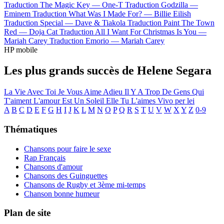
Traduction The Magic Key —
One-T
Traduction Godzilla —
Eminem
Traduction What Was I Made For? —
Billie Eilish
Traduction Special —
Dave & Tiakola
Traduction Paint The Town
Red —
Doja Cat
Traduction All I Want For Christmas Is You —
Mariah Carey
Traduction Emorio —
Mariah Carey
HP mobile
Les plus grands succès de Helene Segara
La Vie Avec Toi
Je Vous Aime Adieu
Il Y A Trop De Gens Qui
T'aiment
L'amour Est Un Soleil
Elle Tu L'aimes
Vivo per lei
A
B
C
D
E
F
G
H
I
J
K
L
M
N
O
P
Q
R
S
T
U
V
W
X
Y
Z
0-9
Thématiques
Chansons pour faire le sexe
Rap Français
Chansons d'amour
Chansons des Guinguettes
Chansons de Rugby et 3ème mi-temps
Chanson bonne humeur
Plan de site