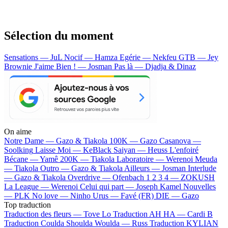
Sélection du moment
Sensations — JuL
Nocif — Hamza
Egérie — Nekfeu
GTB — Jey
Brownie
J'aime Bien ! — Josman
Pas là — Djadja & Dinaz
On aime
Notre Dame —
Gazo & Tiakola
100K —
Gazo
Casanova —
Soolking
Laisse Moi —
KeBlack
Saiyan —
Heuss L'enfoiré
Bécane —
Yamê
200K —
Tiakola
Laboratoire —
Werenoi
Meuda
—
Tiakola
Outro —
Gazo & Tiakola
Ailleurs —
Josman
Interlude
—
Gazo & Tiakola
Overdrive —
Ofenbach
1 2 3 4 —
ZOKUSH
La League —
Werenoi
Celui qui part —
Joseph Kamel
Nouvelles
—
PLK
No love —
Ninho
Urus —
Favé (FR)
DIE —
Gazo
Top traduction
Traduction des fleurs —
Tove Lo
Traduction AH HA —
Cardi B
Traduction Coulda Shoulda Woulda —
Russ
Traduction KYLIAN