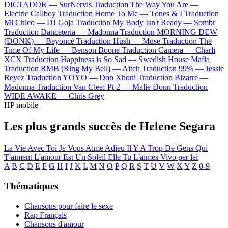
DICTADOR —
SurNervis
Traduction The Way You Are —
Electric Callboy
Traduction Home To Me —
Tones & I
Traduction
Mi Chico —
DJ Goja
Traduction My Body Isn't Ready —
Sombr
Traduction Danceteria —
Madonna
Traduction MORNING DEW
(DONK) —
Beyoncé
Traduction Hush —
Muse
Traduction The
Time Of My Life —
Benson Boone
Traduction Camera —
Charli
XCX
Traduction Happiness is So Sad —
Swedish House Mafia
Traduction RMB (Ring My Bell) —
Aitch
Traduction 99% —
Jessie
Reyez
Traduction YOYO —
Don Xhoni
Traduction Bizarre —
Madonna
Traduction Van Cleef Pt 2 —
Malie Donn
Traduction
WIDE AWAKE —
Chris Grey
HP mobile
Les plus grands succès de Helene Segara
La Vie Avec Toi
Je Vous Aime Adieu
Il Y A Trop De Gens Qui
T'aiment
L'amour Est Un Soleil
Elle Tu L'aimes
Vivo per lei
A
B
C
D
E
F
G
H
I
J
K
L
M
N
O
P
Q
R
S
T
U
V
W
X
Y
Z
0-9
Thématiques
Chansons pour faire le sexe
Rap Français
Chansons d'amour