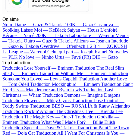
On aime
Notre Dame —
Gazo & Tiakola
100K —
Gazo
Casanova —
Soolking
Laisse Moi —
KeBlack
Saiyan —
Heuss L'enfoiré
Bécane —
Yamê
200K —
Tiakola
Laboratoire —
Werenoi
Meuda
—
Tiakola
Outro —
Gazo & Tiakola
Ailleurs —
Josman
Interlude
—
Gazo & Tiakola
Overdrive —
Ofenbach
1 2 3 4 —
ZOKUSH
La League —
Werenoi
Celui qui part —
Joseph Kamel
Nouvelles
—
PLK
No love —
Ninho
Urus —
Favé (FR)
DIE —
Gazo
Top traduction
Traduction Lose Yourself —
Eminem
Traduction The Real Slim
Shady —
Eminem
Traduction Without Me —
Eminem
Traduction
Someone You Loved —
Lewis Capaldi
Traduction Another Love
—
Tom Odell
Traduction Mockingbird —
Eminem
Traduction Can't
Hold Us —
Macklemore and Ryan Lewis
Traduction Last
Christmas —
Wham
Traduction Demons —
Imagine Dragons
Traduction Flowers —
Miley Cyrus
Traduction Lose Control —
Teddy Swims
Traduction BESO —
ROSALÍA & Rauw Alejandro
Traduction Rockin' Around The Christmas Tree —
Brenda Lee
Traduction The Magic Key —
One-T
Traduction Godzilla —
Eminem
Traduction What Was I Made For? —
Billie Eilish
Traduction Special —
Dave & Tiakola
Traduction Paint The Town
Red —
Doja Cat
Traduction All I Want For Christmas Is You —