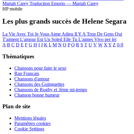
Mariah Carey
Traduction Emorio —
Mariah Carey
HP mobile
Les plus grands succès de Helene Segara
La Vie Avec Toi
Je Vous Aime Adieu
Il Y A Trop De Gens Qui
T'aiment
L'amour Est Un Soleil
Elle Tu L'aimes
Vivo per lei
A
B
C
D
E
F
G
H
I
J
K
L
M
N
O
P
Q
R
S
T
U
V
W
X
Y
Z
0-9
Thématiques
Chansons pour faire le sexe
Rap Français
Chansons d'amour
Chansons des Guinguettes
Chansons de Rugby et 3ème mi-temps
Chanson bonne humeur
Plan de site
Mentions légales
Paramètres cookies
Cookie Settings