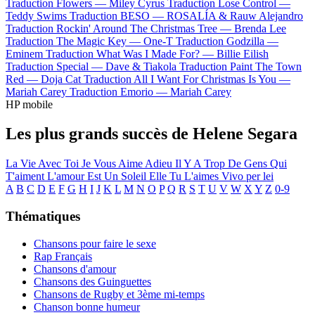
Traduction Flowers —
Miley Cyrus
Traduction Lose Control —
Teddy Swims
Traduction BESO —
ROSALÍA & Rauw Alejandro
Traduction Rockin' Around The Christmas Tree —
Brenda Lee
Traduction The Magic Key —
One-T
Traduction Godzilla —
Eminem
Traduction What Was I Made For? —
Billie Eilish
Traduction Special —
Dave & Tiakola
Traduction Paint The Town
Red —
Doja Cat
Traduction All I Want For Christmas Is You —
Mariah Carey
Traduction Emorio —
Mariah Carey
HP mobile
Les plus grands succès de Helene Segara
La Vie Avec Toi
Je Vous Aime Adieu
Il Y A Trop De Gens Qui
T'aiment
L'amour Est Un Soleil
Elle Tu L'aimes
Vivo per lei
A
B
C
D
E
F
G
H
I
J
K
L
M
N
O
P
Q
R
S
T
U
V
W
X
Y
Z
0-9
Thématiques
Chansons pour faire le sexe
Rap Français
Chansons d'amour
Chansons des Guinguettes
Chansons de Rugby et 3ème mi-temps
Chanson bonne humeur