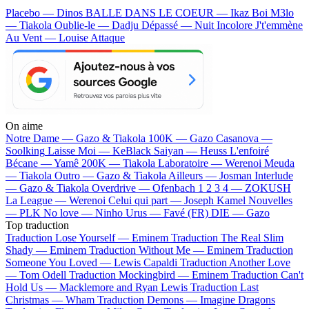
Placebo — Dinos
BALLE DANS LE COEUR — Ikaz Boi
M3lo
— Tiakola
Oublie-le — Dadju
Dépassé — Nuit Incolore
J't'emmène
Au Vent — Louise Attaque
On aime
Notre Dame —
Gazo & Tiakola
100K —
Gazo
Casanova —
Soolking
Laisse Moi —
KeBlack
Saiyan —
Heuss L'enfoiré
Bécane —
Yamê
200K —
Tiakola
Laboratoire —
Werenoi
Meuda
—
Tiakola
Outro —
Gazo & Tiakola
Ailleurs —
Josman
Interlude
—
Gazo & Tiakola
Overdrive —
Ofenbach
1 2 3 4 —
ZOKUSH
La League —
Werenoi
Celui qui part —
Joseph Kamel
Nouvelles
—
PLK
No love —
Ninho
Urus —
Favé (FR)
DIE —
Gazo
Top traduction
Traduction Lose Yourself —
Eminem
Traduction The Real Slim
Shady —
Eminem
Traduction Without Me —
Eminem
Traduction
Someone You Loved —
Lewis Capaldi
Traduction Another Love
—
Tom Odell
Traduction Mockingbird —
Eminem
Traduction Can't
Hold Us —
Macklemore and Ryan Lewis
Traduction Last
Christmas —
Wham
Traduction Demons —
Imagine Dragons