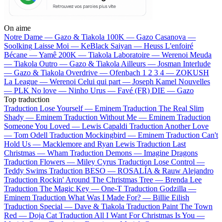
On aime
Notre Dame —
Gazo & Tiakola
100K —
Gazo
Casanova —
Soolking
Laisse Moi —
KeBlack
Saiyan —
Heuss L'enfoiré
Bécane —
Yamê
200K —
Tiakola
Laboratoire —
Werenoi
Meuda
—
Tiakola
Outro —
Gazo & Tiakola
Ailleurs —
Josman
Interlude
—
Gazo & Tiakola
Overdrive —
Ofenbach
1 2 3 4 —
ZOKUSH
La League —
Werenoi
Celui qui part —
Joseph Kamel
Nouvelles
—
PLK
No love —
Ninho
Urus —
Favé (FR)
DIE —
Gazo
Top traduction
Traduction Lose Yourself —
Eminem
Traduction The Real Slim
Shady —
Eminem
Traduction Without Me —
Eminem
Traduction
Someone You Loved —
Lewis Capaldi
Traduction Another Love
—
Tom Odell
Traduction Mockingbird —
Eminem
Traduction Can't
Hold Us —
Macklemore and Ryan Lewis
Traduction Last
Christmas —
Wham
Traduction Demons —
Imagine Dragons
Traduction Flowers —
Miley Cyrus
Traduction Lose Control —
Teddy Swims
Traduction BESO —
ROSALÍA & Rauw Alejandro
Traduction Rockin' Around The Christmas Tree —
Brenda Lee
Traduction The Magic Key —
One-T
Traduction Godzilla —
Eminem
Traduction What Was I Made For? —
Billie Eilish
Traduction Special —
Dave & Tiakola
Traduction Paint The Town
Red —
Doja Cat
Traduction All I Want For Christmas Is You —