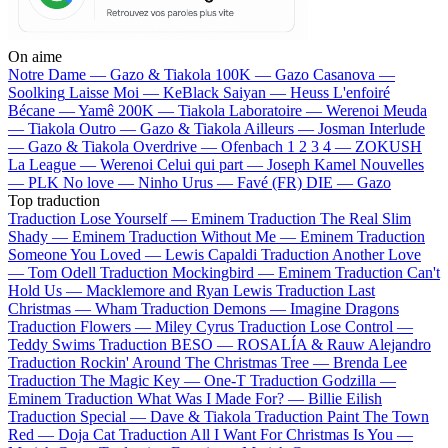
On aime
Notre Dame —
Gazo & Tiakola
100K —
Gazo
Casanova —
Soolking
Laisse Moi —
KeBlack
Saiyan —
Heuss L'enfoiré
Bécane —
Yamê
200K —
Tiakola
Laboratoire —
Werenoi
Meuda
—
Tiakola
Outro —
Gazo & Tiakola
Ailleurs —
Josman
Interlude
—
Gazo & Tiakola
Overdrive —
Ofenbach
1 2 3 4 —
ZOKUSH
La League —
Werenoi
Celui qui part —
Joseph Kamel
Nouvelles
—
PLK
No love —
Ninho
Urus —
Favé (FR)
DIE —
Gazo
Top traduction
Traduction Lose Yourself —
Eminem
Traduction The Real Slim
Shady —
Eminem
Traduction Without Me —
Eminem
Traduction
Someone You Loved —
Lewis Capaldi
Traduction Another Love
—
Tom Odell
Traduction Mockingbird —
Eminem
Traduction Can't
Hold Us —
Macklemore and Ryan Lewis
Traduction Last
Christmas —
Wham
Traduction Demons —
Imagine Dragons
Traduction Flowers —
Miley Cyrus
Traduction Lose Control —
Teddy Swims
Traduction BESO —
ROSALÍA & Rauw Alejandro
Traduction Rockin' Around The Christmas Tree —
Brenda Lee
Traduction The Magic Key —
One-T
Traduction Godzilla —
Eminem
Traduction What Was I Made For? —
Billie Eilish
Traduction Special —
Dave & Tiakola
Traduction Paint The Town
Red —
Doja Cat
Traduction All I Want For Christmas Is You —