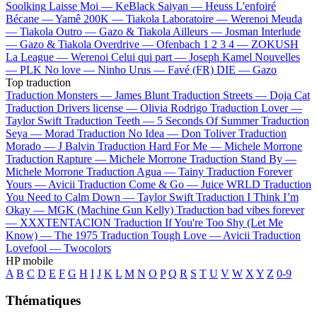
Soolking
Laisse Moi —
KeBlack
Saiyan —
Heuss L'enfoiré
Bécane —
Yamê
200K —
Tiakola
Laboratoire —
Werenoi
Meuda
—
Tiakola
Outro —
Gazo & Tiakola
Ailleurs —
Josman
Interlude
—
Gazo & Tiakola
Overdrive —
Ofenbach
1 2 3 4 —
ZOKUSH
La League —
Werenoi
Celui qui part —
Joseph Kamel
Nouvelles
—
PLK
No love —
Ninho
Urus —
Favé (FR)
DIE —
Gazo
Top traduction
Traduction Monsters —
James Blunt
Traduction Streets —
Doja Cat
Traduction Drivers license —
Olivia Rodrigo
Traduction Lover —
Taylor Swift
Traduction Teeth —
5 Seconds Of Summer
Traduction
Seya —
Morad
Traduction No Idea —
Don Toliver
Traduction
Morado —
J Balvin
Traduction Hard For Me —
Michele Morrone
Traduction Rapture —
Michele Morrone
Traduction Stand By —
Michele Morrone
Traduction Agua —
Tainy
Traduction Forever
Yours —
Avicii
Traduction Come & Go —
Juice WRLD
Traduction
You Need to Calm Down —
Taylor Swift
Traduction I Think I’m
Okay —
MGK (Machine Gun Kelly)
Traduction bad vibes forever
—
XXXTENTACION
Traduction If You're Too Shy (Let Me
Know) —
The 1975
Traduction Tough Love —
Avicii
Traduction
Lovefool —
Twocolors
HP mobile
A
B
C
D
E
F
G
H
I
J
K
L
M
N
O
P
Q
R
S
T
U
V
W
X
Y
Z
0-9
Thématiques