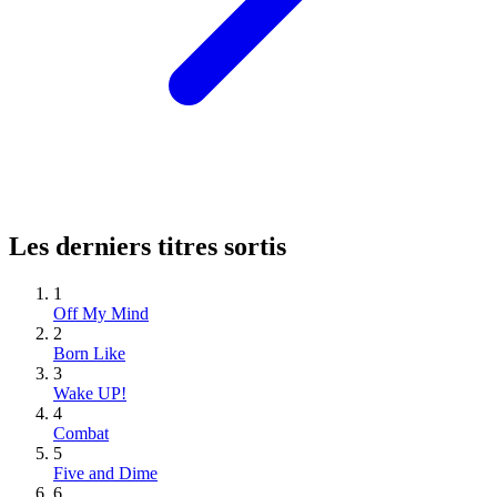
Les derniers titres sortis
1
Off My Mind
2
Born Like
3
Wake UP!
4
Combat
5
Five and Dime
6