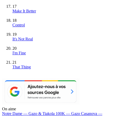
17
Make It Better
18
Control
19
It's Not Real
20
I'm Fine
21
That Thing
On aime
Notre Dame —
Gazo & Tiakola
100K —
Gazo
Casanova —