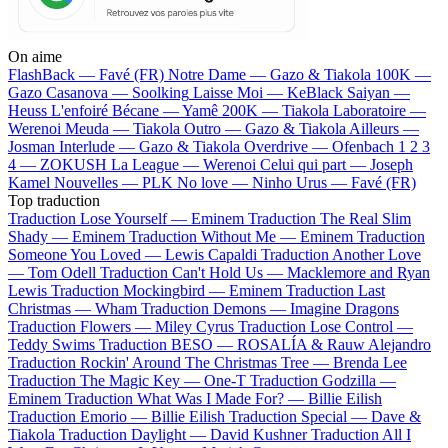
On aime
FlashBack —
Favé (FR)
Notre Dame —
Gazo & Tiakola
100K —
Gazo
Casanova —
Soolking
Laisse Moi —
KeBlack
Saiyan —
Heuss L'enfoiré
Bécane —
Yamê
200K —
Tiakola
Laboratoire —
Werenoi
Meuda —
Tiakola
Outro —
Gazo & Tiakola
Ailleurs —
Josman
Interlude —
Gazo & Tiakola
Overdrive —
Ofenbach
1 2 3
4 —
ZOKUSH
La League —
Werenoi
Celui qui part —
Joseph
Kamel
Nouvelles —
PLK
No love —
Ninho
Urus —
Favé (FR)
Top traduction
Traduction Lose Yourself —
Eminem
Traduction The Real Slim
Shady —
Eminem
Traduction Without Me —
Eminem
Traduction
Someone You Loved —
Lewis Capaldi
Traduction Another Love
—
Tom Odell
Traduction Can't Hold Us —
Macklemore and Ryan
Lewis
Traduction Mockingbird —
Eminem
Traduction Last
Christmas —
Wham
Traduction Demons —
Imagine Dragons
Traduction Flowers —
Miley Cyrus
Traduction Lose Control —
Teddy Swims
Traduction BESO —
ROSALÍA & Rauw Alejandro
Traduction Rockin' Around The Christmas Tree —
Brenda Lee
Traduction The Magic Key —
One-T
Traduction Godzilla —
Eminem
Traduction What Was I Made For? —
Billie Eilish
Traduction Emorio —
Billie Eilish
Traduction Special —
Dave &
Tiakola
Traduction Daylight —
David Kushner
Traduction All I