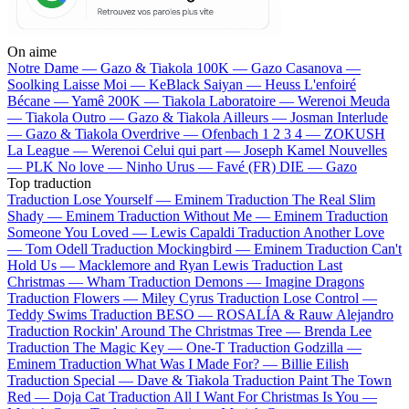
On aime
Notre Dame —
Gazo & Tiakola
100K —
Gazo
Casanova —
Soolking
Laisse Moi —
KeBlack
Saiyan —
Heuss L'enfoiré
Bécane —
Yamê
200K —
Tiakola
Laboratoire —
Werenoi
Meuda
—
Tiakola
Outro —
Gazo & Tiakola
Ailleurs —
Josman
Interlude
—
Gazo & Tiakola
Overdrive —
Ofenbach
1 2 3 4 —
ZOKUSH
La League —
Werenoi
Celui qui part —
Joseph Kamel
Nouvelles
—
PLK
No love —
Ninho
Urus —
Favé (FR)
DIE —
Gazo
Top traduction
Traduction Lose Yourself —
Eminem
Traduction The Real Slim
Shady —
Eminem
Traduction Without Me —
Eminem
Traduction
Someone You Loved —
Lewis Capaldi
Traduction Another Love
—
Tom Odell
Traduction Mockingbird —
Eminem
Traduction Can't
Hold Us —
Macklemore and Ryan Lewis
Traduction Last
Christmas —
Wham
Traduction Demons —
Imagine Dragons
Traduction Flowers —
Miley Cyrus
Traduction Lose Control —
Teddy Swims
Traduction BESO —
ROSALÍA & Rauw Alejandro
Traduction Rockin' Around The Christmas Tree —
Brenda Lee
Traduction The Magic Key —
One-T
Traduction Godzilla —
Eminem
Traduction What Was I Made For? —
Billie Eilish
Traduction Special —
Dave & Tiakola
Traduction Paint The Town
Red —
Doja Cat
Traduction All I Want For Christmas Is You —