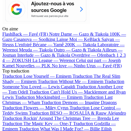
On aime
FlashBack —
Favé (FR)
Notre Dame —
Gazo & Tiakola
100K —
Gazo
Casanova —
Soolking
Laisse Moi —
KeBlack
Saiyan —
Heuss L'enfoiré
Bécane —
Yamê
200K —
Tiakola
Laboratoire —
Werenoi
Meuda —
Tiakola
Outro —
Gazo & Tiakola
Ailleurs —
Josman
Interlude —
Gazo & Tiakola
Overdrive —
Ofenbach
1 2 3
4 —
ZOKUSH
La League —
Werenoi
Celui qui part —
Joseph
Kamel
Nouvelles —
PLK
No love —
Ninho
Urus —
Favé (FR)
Top traduction
Traduction Lose Yourself —
Eminem
Traduction The Real Slim
Shady —
Eminem
Traduction Without Me —
Eminem
Traduction
Someone You Loved —
Lewis Capaldi
Traduction Another Love
—
Tom Odell
Traduction Can't Hold Us —
Macklemore and Ryan
Lewis
Traduction Mockingbird —
Eminem
Traduction Last
Christmas —
Wham
Traduction Demons —
Imagine Dragons
Traduction Flowers —
Miley Cyrus
Traduction Lose Control —
Teddy Swims
Traduction BESO —
ROSALÍA & Rauw Alejandro
Traduction Rockin' Around The Christmas Tree —
Brenda Lee
Traduction The Magic Key —
One-T
Traduction Godzilla —
Eminem
Traduction What Was I Made For? —
Billie Eilish