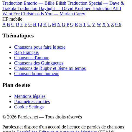
Traduction Emorio —
Billie Eilish
Traduction Special —
Dave &
Tiakola
Traduction Daylight —
David Kushner
Traduction All I
Want For Christmas Is You —
Mariah Carey
HP mobile
A
B
C
D
E
F
G
H
I
J
K
L
M
N
O
P
Q
R
S
T
U
V
W
X
Y
Z
0-9
Thématiques
Chansons pour faire le sexe
Rap Français
Chansons d'amour
Chansons des Guinguettes
Chansons de Rugby et 3ème mi-temps
Chanson bonne humeur
Plan de site
Mentions légales
Paramètres cookies
Cookie Settings
© 2026 Paroles.net — Tous droits réservés
Paroles.net dispose d'un accord de licence de paroles de chansons