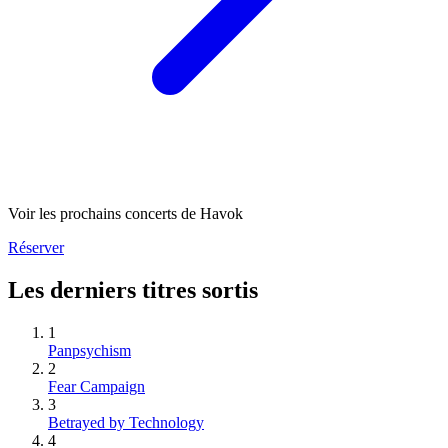
Voir les prochains concerts de Havok
Réserver
Les derniers titres sortis
1
Panpsychism
2
Fear Campaign
3
Betrayed by Technology
4