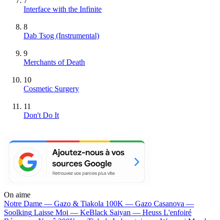
7
Interface with the Infinite
8
Dab Tsog
(Instrumental)
9
Merchants of Death
10
Cosmetic Surgery
11
Don't Do It
On aime
Notre Dame —
Gazo & Tiakola
100K —
Gazo
Casanova —
Soolking
Laisse Moi —
KeBlack
Saiyan —
Heuss L'enfoiré