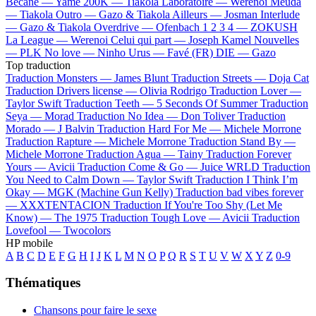
Bécane —
Yamê
200K —
Tiakola
Laboratoire —
Werenoi
Meuda
—
Tiakola
Outro —
Gazo & Tiakola
Ailleurs —
Josman
Interlude
—
Gazo & Tiakola
Overdrive —
Ofenbach
1 2 3 4 —
ZOKUSH
La League —
Werenoi
Celui qui part —
Joseph Kamel
Nouvelles
—
PLK
No love —
Ninho
Urus —
Favé (FR)
DIE —
Gazo
Top traduction
Traduction Monsters —
James Blunt
Traduction Streets —
Doja Cat
Traduction Drivers license —
Olivia Rodrigo
Traduction Lover —
Taylor Swift
Traduction Teeth —
5 Seconds Of Summer
Traduction
Seya —
Morad
Traduction No Idea —
Don Toliver
Traduction
Morado —
J Balvin
Traduction Hard For Me —
Michele Morrone
Traduction Rapture —
Michele Morrone
Traduction Stand By —
Michele Morrone
Traduction Agua —
Tainy
Traduction Forever
Yours —
Avicii
Traduction Come & Go —
Juice WRLD
Traduction
You Need to Calm Down —
Taylor Swift
Traduction I Think I’m
Okay —
MGK (Machine Gun Kelly)
Traduction bad vibes forever
—
XXXTENTACION
Traduction If You're Too Shy (Let Me
Know) —
The 1975
Traduction Tough Love —
Avicii
Traduction
Lovefool —
Twocolors
HP mobile
A
B
C
D
E
F
G
H
I
J
K
L
M
N
O
P
Q
R
S
T
U
V
W
X
Y
Z
0-9
Thématiques
Chansons pour faire le sexe