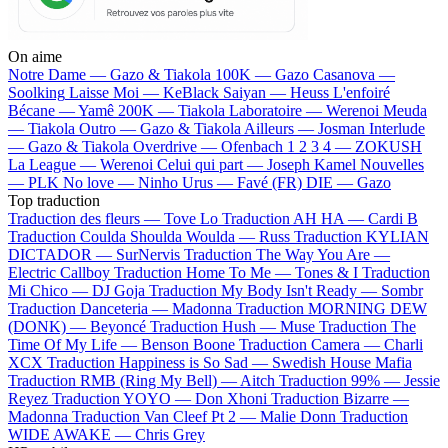
On aime
Notre Dame —
Gazo & Tiakola
100K —
Gazo
Casanova —
Soolking
Laisse Moi —
KeBlack
Saiyan —
Heuss L'enfoiré
Bécane —
Yamê
200K —
Tiakola
Laboratoire —
Werenoi
Meuda
—
Tiakola
Outro —
Gazo & Tiakola
Ailleurs —
Josman
Interlude
—
Gazo & Tiakola
Overdrive —
Ofenbach
1 2 3 4 —
ZOKUSH
La League —
Werenoi
Celui qui part —
Joseph Kamel
Nouvelles
—
PLK
No love —
Ninho
Urus —
Favé (FR)
DIE —
Gazo
Top traduction
Traduction des fleurs —
Tove Lo
Traduction AH HA —
Cardi B
Traduction Coulda Shoulda Woulda —
Russ
Traduction KYLIAN
DICTADOR —
SurNervis
Traduction The Way You Are —
Electric Callboy
Traduction Home To Me —
Tones & I
Traduction
Mi Chico —
DJ Goja
Traduction My Body Isn't Ready —
Sombr
Traduction Danceteria —
Madonna
Traduction MORNING DEW
(DONK) —
Beyoncé
Traduction Hush —
Muse
Traduction The
Time Of My Life —
Benson Boone
Traduction Camera —
Charli
XCX
Traduction Happiness is So Sad —
Swedish House Mafia
Traduction RMB (Ring My Bell) —
Aitch
Traduction 99% —
Jessie
Reyez
Traduction YOYO —
Don Xhoni
Traduction Bizarre —
Madonna
Traduction Van Cleef Pt 2 —
Malie Donn
Traduction
WIDE AWAKE —
Chris Grey