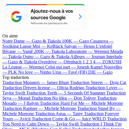
On aime
Notre Dame —
Gazo & Tiakola
100K —
Gazo
Casanova —
Soolking
Laisse Moi —
KeBlack
Saiyan —
Heuss L'enfoiré
Bécane —
Yamê
200K —
Tiakola
Laboratoire —
Werenoi
Meuda
—
Tiakola
Outro —
Gazo & Tiakola
Ailleurs —
Josman
Interlude
—
Gazo & Tiakola
Overdrive —
Ofenbach
1 2 3 4 —
ZOKUSH
La League —
Werenoi
Celui qui part —
Joseph Kamel
Nouvelles
—
PLK
No love —
Ninho
Urus —
Favé (FR)
DIE —
Gazo
Top traduction
Traduction Monsters —
James Blunt
Traduction Streets —
Doja Cat
Traduction Drivers license —
Olivia Rodrigo
Traduction Lover —
Taylor Swift
Traduction Teeth —
5 Seconds Of Summer
Traduction
Seya —
Morad
Traduction No Idea —
Don Toliver
Traduction
Morado —
J Balvin
Traduction Hard For Me —
Michele Morrone
Traduction Rapture —
Michele Morrone
Traduction Stand By —
Michele Morrone
Traduction Agua —
Tainy
Traduction Forever
Yours —
Avicii
Traduction Come & Go —
Juice WRLD
Traduction
You Need to Calm Down —
Taylor Swift
Traduction I Think I’m