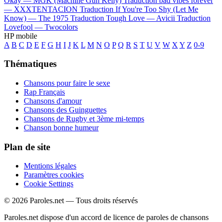
Okay —
MGK (Machine Gun Kelly)
Traduction bad vibes forever
—
XXXTENTACION
Traduction If You're Too Shy (Let Me
Know) —
The 1975
Traduction Tough Love —
Avicii
Traduction
Lovefool —
Twocolors
HP mobile
A
B
C
D
E
F
G
H
I
J
K
L
M
N
O
P
Q
R
S
T
U
V
W
X
Y
Z
0-9
Thématiques
Chansons pour faire le sexe
Rap Français
Chansons d'amour
Chansons des Guinguettes
Chansons de Rugby et 3ème mi-temps
Chanson bonne humeur
Plan de site
Mentions légales
Paramètres cookies
Cookie Settings
© 2026 Paroles.net — Tous droits réservés
Paroles.net dispose d'un accord de licence de paroles de chansons