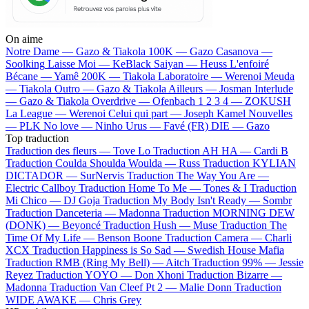
On aime
Notre Dame —
Gazo & Tiakola
100K —
Gazo
Casanova —
Soolking
Laisse Moi —
KeBlack
Saiyan —
Heuss L'enfoiré
Bécane —
Yamê
200K —
Tiakola
Laboratoire —
Werenoi
Meuda
—
Tiakola
Outro —
Gazo & Tiakola
Ailleurs —
Josman
Interlude
—
Gazo & Tiakola
Overdrive —
Ofenbach
1 2 3 4 —
ZOKUSH
La League —
Werenoi
Celui qui part —
Joseph Kamel
Nouvelles
—
PLK
No love —
Ninho
Urus —
Favé (FR)
DIE —
Gazo
Top traduction
Traduction des fleurs —
Tove Lo
Traduction AH HA —
Cardi B
Traduction Coulda Shoulda Woulda —
Russ
Traduction KYLIAN
DICTADOR —
SurNervis
Traduction The Way You Are —
Electric Callboy
Traduction Home To Me —
Tones & I
Traduction
Mi Chico —
DJ Goja
Traduction My Body Isn't Ready —
Sombr
Traduction Danceteria —
Madonna
Traduction MORNING DEW
(DONK) —
Beyoncé
Traduction Hush —
Muse
Traduction The
Time Of My Life —
Benson Boone
Traduction Camera —
Charli
XCX
Traduction Happiness is So Sad —
Swedish House Mafia
Traduction RMB (Ring My Bell) —
Aitch
Traduction 99% —
Jessie
Reyez
Traduction YOYO —
Don Xhoni
Traduction Bizarre —
Madonna
Traduction Van Cleef Pt 2 —
Malie Donn
Traduction
WIDE AWAKE —
Chris Grey