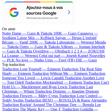
On aime
Notre Dame —
Gazo & Tiakola
100K —
Gazo
Casanova —
Soolking
Laisse Moi —
KeBlack
Saiyan —
Heuss L'enfoiré
Bécane —
Yamê
200K —
Tiakola
Laboratoire —
Werenoi
Meuda
—
Tiakola
Outro —
Gazo & Tiakola
Ailleurs —
Josman
Interlude
—
Gazo & Tiakola
Overdrive —
Ofenbach
1 2 3 4 —
ZOKUSH
La League —
Werenoi
Celui qui part —
Joseph Kamel
Nouvelles
—
PLK
No love —
Ninho
Urus —
Favé (FR)
DIE —
Gazo
Top traduction
Traduction Lose Yourself —
Eminem
Traduction The Real Slim
Shady —
Eminem
Traduction Without Me —
Eminem
Traduction
Someone You Loved —
Lewis Capaldi
Traduction Another Love
—
Tom Odell
Traduction Mockingbird —
Eminem
Traduction Can't
Hold Us —
Macklemore and Ryan Lewis
Traduction Last
Christmas —
Wham
Traduction Demons —
Imagine Dragons
Traduction Flowers —
Miley Cyrus
Traduction Lose Control —
Teddy Swims
Traduction BESO —
ROSALÍA & Rauw Alejandro
Traduction Rockin' Around The Christmas Tree —
Brenda Lee
Traduction The Magic Key —
One-T
Traduction Godzilla —