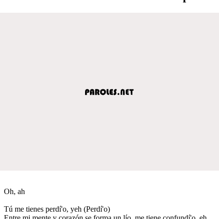
Oh, ah
Tú me tienes perdí'o, yeh (Perdí'o)
Entre mi mente y corazón se forma un lío, me tiene confundí'o, eh