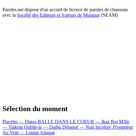
Paroles.net dispose d'un accord de licence de paroles de chansons
avec la
Société des Editeurs et Auteurs de Musique
(SEAM)
Sélection du moment
Placebo — Dinos
BALLE DANS LE COEUR — Ikaz Boi
M3lo
— Tiakola
Oublie-le — Dadju
Dépassé — Nuit Incolore
J't'emmène
Au Vent — Louise Attaque