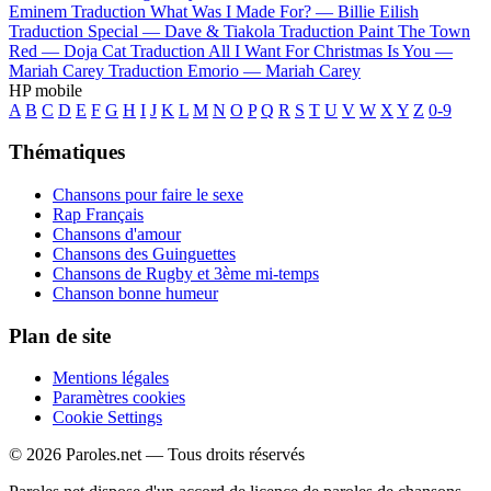
Eminem
Traduction What Was I Made For? —
Billie Eilish
Traduction Special —
Dave & Tiakola
Traduction Paint The Town
Red —
Doja Cat
Traduction All I Want For Christmas Is You —
Mariah Carey
Traduction Emorio —
Mariah Carey
HP mobile
A
B
C
D
E
F
G
H
I
J
K
L
M
N
O
P
Q
R
S
T
U
V
W
X
Y
Z
0-9
Thématiques
Chansons pour faire le sexe
Rap Français
Chansons d'amour
Chansons des Guinguettes
Chansons de Rugby et 3ème mi-temps
Chanson bonne humeur
Plan de site
Mentions légales
Paramètres cookies
Cookie Settings
© 2026 Paroles.net — Tous droits réservés