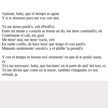
Apúrate, baby, que el tiempo se agota
Y si te demoras pues me voy con otra
Tú me tienes perdí'o, yeh (Perdí'o)
Entre mi mente y corazón se forma un lío, me tiene confundí'o, eh
Contéstame el call, my gyal
Me tiene' mal, me tiene' vacío, yeh
En nadie confío, de hace hora' que tengo el cora partí'o
Matando sentimiento' enrola'o, y el phillie 'ta prendí'o
Y con el tiempo se borran eso' momento' en que tú te ponía' nasty,
ey
To'a las travesura', baby, que hacíamo' en la parte de atrá' del taxi, ey
Tú me decías que como en la music, también chingando yo soy
vérsatil, ja