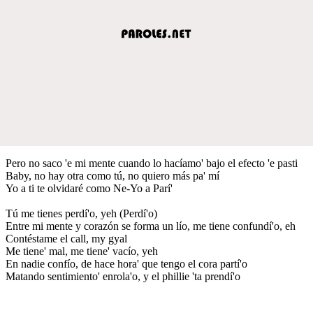
Pero no saco 'e mi mente cuando lo hacíamo' bajo el efecto 'e pasti
Baby, no hay otra como tú, no quiero más pa' mí
Yo a ti te olvidaré como Ne-Yo a Parí'
Tú me tienes perdí'o, yeh (Perdí'o)
Entre mi mente y corazón se forma un lío, me tiene confundí'o, eh
Contéstame el call, my gyal
Me tiene' mal, me tiene' vacío, yeh
En nadie confío, de hace hora' que tengo el cora partí'o
Matando sentimiento' enrola'o, y el phillie 'ta prendí'o