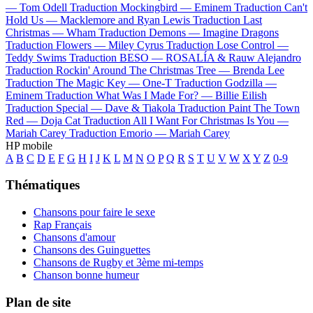
—
Tom Odell
Traduction Mockingbird —
Eminem
Traduction Can't
Hold Us —
Macklemore and Ryan Lewis
Traduction Last
Christmas —
Wham
Traduction Demons —
Imagine Dragons
Traduction Flowers —
Miley Cyrus
Traduction Lose Control —
Teddy Swims
Traduction BESO —
ROSALÍA & Rauw Alejandro
Traduction Rockin' Around The Christmas Tree —
Brenda Lee
Traduction The Magic Key —
One-T
Traduction Godzilla —
Eminem
Traduction What Was I Made For? —
Billie Eilish
Traduction Special —
Dave & Tiakola
Traduction Paint The Town
Red —
Doja Cat
Traduction All I Want For Christmas Is You —
Mariah Carey
Traduction Emorio —
Mariah Carey
HP mobile
A
B
C
D
E
F
G
H
I
J
K
L
M
N
O
P
Q
R
S
T
U
V
W
X
Y
Z
0-9
Thématiques
Chansons pour faire le sexe
Rap Français
Chansons d'amour
Chansons des Guinguettes
Chansons de Rugby et 3ème mi-temps
Chanson bonne humeur
Plan de site