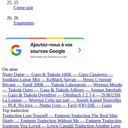
25
Coeur noir
26
Empreintes
On aime
Notre Dame —
Gazo & Tiakola
100K —
Gazo
Casanova —
Soolking
Laisse Moi —
KeBlack
Saiyan —
Heuss L'enfoiré
Bécane —
Yamê
200K —
Tiakola
Laboratoire —
Werenoi
Meuda
—
Tiakola
Outro —
Gazo & Tiakola
Ailleurs —
Josman
Interlude
—
Gazo & Tiakola
Overdrive —
Ofenbach
1 2 3 4 —
ZOKUSH
La League —
Werenoi
Celui qui part —
Joseph Kamel
Nouvelles
—
PLK
No love —
Ninho
Urus —
Favé (FR)
DIE —
Gazo
Top traduction
Traduction Lose Yourself —
Eminem
Traduction The Real Slim
Shady —
Eminem
Traduction Without Me —
Eminem
Traduction
Someone You Loved —
Lewis Capaldi
Traduction Another Love