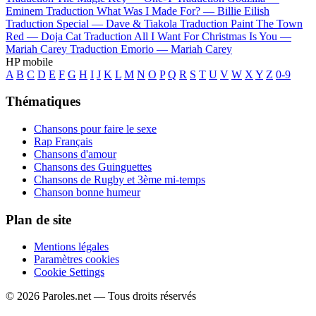
Eminem
Traduction What Was I Made For? —
Billie Eilish
Traduction Special —
Dave & Tiakola
Traduction Paint The Town
Red —
Doja Cat
Traduction All I Want For Christmas Is You —
Mariah Carey
Traduction Emorio —
Mariah Carey
HP mobile
A
B
C
D
E
F
G
H
I
J
K
L
M
N
O
P
Q
R
S
T
U
V
W
X
Y
Z
0-9
Thématiques
Chansons pour faire le sexe
Rap Français
Chansons d'amour
Chansons des Guinguettes
Chansons de Rugby et 3ème mi-temps
Chanson bonne humeur
Plan de site
Mentions légales
Paramètres cookies
Cookie Settings
© 2026 Paroles.net — Tous droits réservés