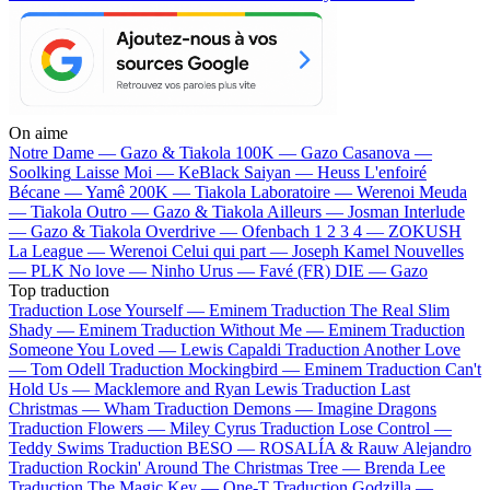
On aime
Notre Dame —
Gazo & Tiakola
100K —
Gazo
Casanova —
Soolking
Laisse Moi —
KeBlack
Saiyan —
Heuss L'enfoiré
Bécane —
Yamê
200K —
Tiakola
Laboratoire —
Werenoi
Meuda
—
Tiakola
Outro —
Gazo & Tiakola
Ailleurs —
Josman
Interlude
—
Gazo & Tiakola
Overdrive —
Ofenbach
1 2 3 4 —
ZOKUSH
La League —
Werenoi
Celui qui part —
Joseph Kamel
Nouvelles
—
PLK
No love —
Ninho
Urus —
Favé (FR)
DIE —
Gazo
Top traduction
Traduction Lose Yourself —
Eminem
Traduction The Real Slim
Shady —
Eminem
Traduction Without Me —
Eminem
Traduction
Someone You Loved —
Lewis Capaldi
Traduction Another Love
—
Tom Odell
Traduction Mockingbird —
Eminem
Traduction Can't
Hold Us —
Macklemore and Ryan Lewis
Traduction Last
Christmas —
Wham
Traduction Demons —
Imagine Dragons
Traduction Flowers —
Miley Cyrus
Traduction Lose Control —
Teddy Swims
Traduction BESO —
ROSALÍA & Rauw Alejandro
Traduction Rockin' Around The Christmas Tree —
Brenda Lee
Traduction The Magic Key —
One-T
Traduction Godzilla —