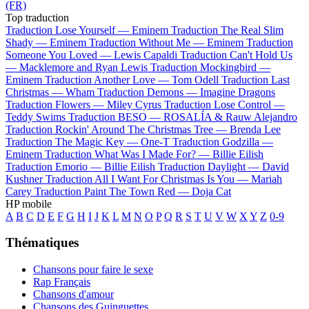
(FR)
Top traduction
Traduction Lose Yourself —
Eminem
Traduction The Real Slim
Shady —
Eminem
Traduction Without Me —
Eminem
Traduction
Someone You Loved —
Lewis Capaldi
Traduction Can't Hold Us
—
Macklemore and Ryan Lewis
Traduction Mockingbird —
Eminem
Traduction Another Love —
Tom Odell
Traduction Last
Christmas —
Wham
Traduction Demons —
Imagine Dragons
Traduction Flowers —
Miley Cyrus
Traduction Lose Control —
Teddy Swims
Traduction BESO —
ROSALÍA & Rauw Alejandro
Traduction Rockin' Around The Christmas Tree —
Brenda Lee
Traduction The Magic Key —
One-T
Traduction Godzilla —
Eminem
Traduction What Was I Made For? —
Billie Eilish
Traduction Emorio —
Billie Eilish
Traduction Daylight —
David
Kushner
Traduction All I Want For Christmas Is You —
Mariah
Carey
Traduction Paint The Town Red —
Doja Cat
HP mobile
A
B
C
D
E
F
G
H
I
J
K
L
M
N
O
P
Q
R
S
T
U
V
W
X
Y
Z
0-9
Thématiques
Chansons pour faire le sexe
Rap Français
Chansons d'amour
Chansons des Guinguettes