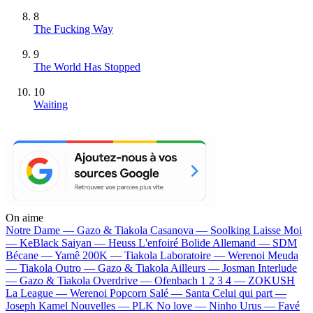
8
The Fucking Way
9
The World Has Stopped
10
Waiting
On aime
Notre Dame —
Gazo & Tiakola
Casanova —
Soolking
Laisse Moi
—
KeBlack
Saiyan —
Heuss L'enfoiré
Bolide Allemand —
SDM
Bécane —
Yamê
200K —
Tiakola
Laboratoire —
Werenoi
Meuda
—
Tiakola
Outro —
Gazo & Tiakola
Ailleurs —
Josman
Interlude
—
Gazo & Tiakola
Overdrive —
Ofenbach
1 2 3 4 —
ZOKUSH
La League —
Werenoi
Popcorn Salé —
Santa
Celui qui part —
Joseph Kamel
Nouvelles —
PLK
No love —
Ninho
Urus —
Favé