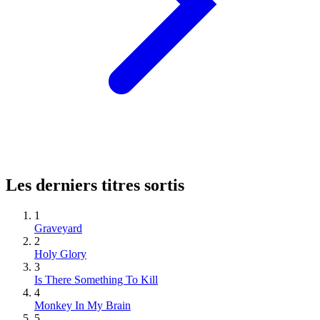
Les derniers titres sortis
1
Graveyard
2
Holy Glory
3
Is There Something To Kill
4
Monkey In My Brain
5