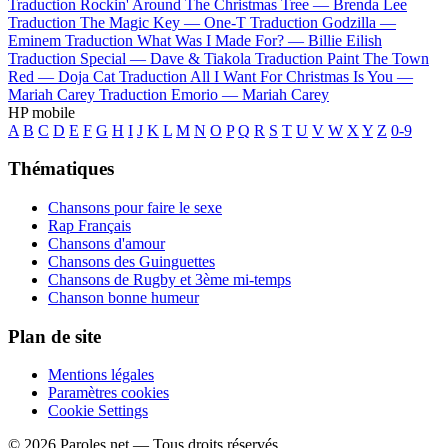
Traduction Rockin' Around The Christmas Tree —
Brenda Lee
Traduction The Magic Key —
One-T
Traduction Godzilla —
Eminem
Traduction What Was I Made For? —
Billie Eilish
Traduction Special —
Dave & Tiakola
Traduction Paint The Town
Red —
Doja Cat
Traduction All I Want For Christmas Is You —
Mariah Carey
Traduction Emorio —
Mariah Carey
HP mobile
A
B
C
D
E
F
G
H
I
J
K
L
M
N
O
P
Q
R
S
T
U
V
W
X
Y
Z
0-9
Thématiques
Chansons pour faire le sexe
Rap Français
Chansons d'amour
Chansons des Guinguettes
Chansons de Rugby et 3ème mi-temps
Chanson bonne humeur
Plan de site
Mentions légales
Paramètres cookies
Cookie Settings
© 2026 Paroles.net — Tous droits réservés