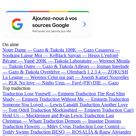
On aime
Notre Dame —
Gazo & Tiakola
100K —
Gazo
Casanova —
Soolking
Laisse Moi —
KeBlack
Saiyan —
Heuss L'enfoiré
Bécane —
Yamê
200K —
Tiakola
Laboratoire —
Werenoi
Meuda
—
Tiakola
Outro —
Gazo & Tiakola
Ailleurs —
Josman
Interlude
—
Gazo & Tiakola
Overdrive —
Ofenbach
1 2 3 4 —
ZOKUSH
La League —
Werenoi
Celui qui part —
Joseph Kamel
Nouvelles
—
PLK
No love —
Ninho
Urus —
Favé (FR)
DIE —
Gazo
Top traduction
Traduction Lose Yourself —
Eminem
Traduction The Real Slim
Shady —
Eminem
Traduction Without Me —
Eminem
Traduction
Someone You Loved —
Lewis Capaldi
Traduction Another Love
—
Tom Odell
Traduction Mockingbird —
Eminem
Traduction Can't
Hold Us —
Macklemore and Ryan Lewis
Traduction Last
Christmas —
Wham
Traduction Demons —
Imagine Dragons
Traduction Flowers —
Miley Cyrus
Traduction Lose Control —
Teddy Swims
Traduction BESO —
ROSALÍA & Rauw Alejandro