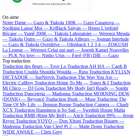
On aime
Notre Dame —
Gazo & Tiakola
100K —
Gazo
Casanova —
Soolking
Laisse Moi —
KeBlack
Saiyan —
Heuss L'enfoiré
Bécane —
Yamê
200K —
Tiakola
Laboratoire —
Werenoi
Meuda
—
Tiakola
Outro —
Gazo & Tiakola
Ailleurs —
Josman
Interlude
—
Gazo & Tiakola
Overdrive —
Ofenbach
1 2 3 4 —
ZOKUSH
La League —
Werenoi
Celui qui part —
Joseph Kamel
Nouvelles
—
PLK
No love —
Ninho
Urus —
Favé (FR)
DIE —
Gazo
Top traduction
Traduction des fleurs —
Tove Lo
Traduction AH HA —
Cardi B
Traduction Coulda Shoulda Woulda —
Russ
Traduction KYLIAN
DICTADOR —
SurNervis
Traduction The Way You Are —
Electric Callboy
Traduction Home To Me —
Tones & I
Traduction
Mi Chico —
DJ Goja
Traduction My Body Isn't Ready —
Sombr
Traduction Danceteria —
Madonna
Traduction MORNING DEW
(DONK) —
Beyoncé
Traduction Hush —
Muse
Traduction The
Time Of My Life —
Benson Boone
Traduction Camera —
Charli
XCX
Traduction Happiness is So Sad —
Swedish House Mafia
Traduction RMB (Ring My Bell) —
Aitch
Traduction 99% —
Jessie
Reyez
Traduction YOYO —
Don Xhoni
Traduction Bizarre —
Madonna
Traduction Van Cleef Pt 2 —
Malie Donn
Traduction
WIDE AWAKE —
Chris Grey