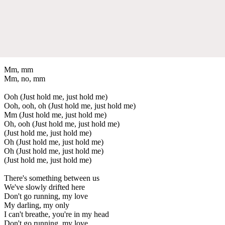
Mm, mm
Mm, no, mm
Ooh (Just hold me, just hold me)
Ooh, ooh, oh (Just hold me, just hold me)
Mm (Just hold me, just hold me)
Oh, ooh (Just hold me, just hold me)
(Just hold me, just hold me)
Oh (Just hold me, just hold me)
Oh (Just hold me, just hold me)
(Just hold me, just hold me)
There's something between us
We've slowly drifted here
Don't go running, my love
My darling, my only
I can't breathe, you're in my head
Don't go running, my love