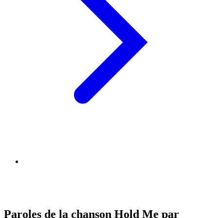
Paroles de la chanson Hold Me par