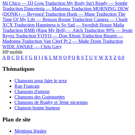
Mi Chico —
DJ Goja
Traduction My Body Isn't Ready —
Sombr
Traduction Danceteria —
Madonna
Traduction MORNING DEW
(DONK) —
Beyoncé
Traduction Hush —
Muse
Traduction The
Time Of My Life —
Benson Boone
Traduction Camera —
Charli
XCX
Traduction Happiness is So Sad —
Swedish House Mafia
Traduction RMB (Ring My Bell) —
Aitch
Traduction 99% —
Jessie
Reyez
Traduction YOYO —
Don Xhoni
Traduction Bizarre —
Madonna
Traduction Van Cleef Pt 2 —
Malie Donn
Traduction
WIDE AWAKE —
Chris Grey
HP mobile
A
B
C
D
E
F
G
H
I
J
K
L
M
N
O
P
Q
R
S
T
U
V
W
X
Y
Z
0-9
Thématiques
Chansons pour faire le sexe
Rap Français
Chansons d'amour
Chansons des Guinguettes
Chansons de Rugby et 3ème mi-temps
Chanson bonne humeur
Plan de site
Mentions légales