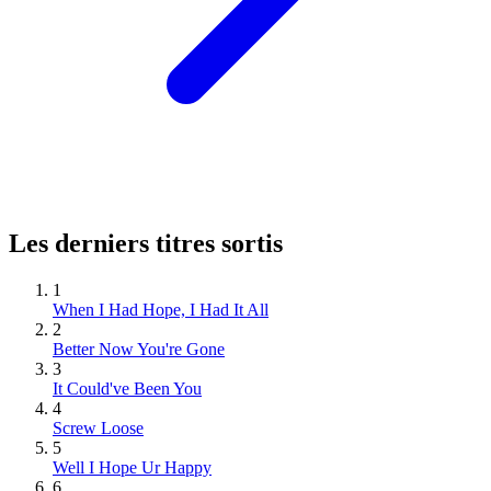
Les derniers titres sortis
1
When I Had Hope, I Had It All
2
Better Now You're Gone
3
It Could've Been You
4
Screw Loose
5
Well I Hope Ur Happy
6