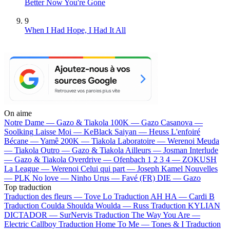
Better Now You're Gone
9
When I Had Hope, I Had It All
On aime
Notre Dame —
Gazo & Tiakola
100K —
Gazo
Casanova —
Soolking
Laisse Moi —
KeBlack
Saiyan —
Heuss L'enfoiré
Bécane —
Yamê
200K —
Tiakola
Laboratoire —
Werenoi
Meuda
—
Tiakola
Outro —
Gazo & Tiakola
Ailleurs —
Josman
Interlude
—
Gazo & Tiakola
Overdrive —
Ofenbach
1 2 3 4 —
ZOKUSH
La League —
Werenoi
Celui qui part —
Joseph Kamel
Nouvelles
—
PLK
No love —
Ninho
Urus —
Favé (FR)
DIE —
Gazo
Top traduction
Traduction des fleurs —
Tove Lo
Traduction AH HA —
Cardi B
Traduction Coulda Shoulda Woulda —
Russ
Traduction KYLIAN
DICTADOR —
SurNervis
Traduction The Way You Are —
Electric Callboy
Traduction Home To Me —
Tones & I
Traduction