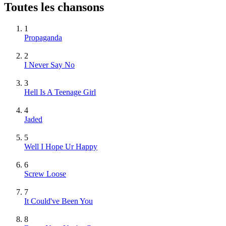
Toutes les chansons
1
Propaganda
2
I Never Say No
3
Hell Is A Teenage Girl
4
Jaded
5
Well I Hope Ur Happy
6
Screw Loose
7
It Could've Been You
8