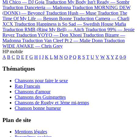
Mi Chico —
DJ Goja
Traduction My Body Isn't Ready —
Sombr
Traduction Danceteria —
Madonna
Traduction MORNING DEW
(DONK) —
Beyoncé
Traduction Hush —
Muse
Traduction The
Time Of My Life —
Benson Boone
Traduction Camera —
Charli
XCX
Traduction Happiness is So Sad —
Swedish House Mafia
Traduction RMB (Ring My Bell) —
Aitch
Traduction 99% —
Jessie
Reyez
Traduction YOYO —
Don Xhoni
Traduction Bizarre —
Madonna
Traduction Van Cleef Pt 2 —
Malie Donn
Traduction
WIDE AWAKE —
Chris Grey
HP mobile
A
B
C
D
E
F
G
H
I
J
K
L
M
N
O
P
Q
R
S
T
U
V
W
X
Y
Z
0-9
Thématiques
Chansons pour faire le sexe
Rap Français
Chansons d'amour
Chansons des Guinguettes
Chansons de Rugby et 3ème mi-temps
Chanson bonne humeur
Plan de site
Mentions légales