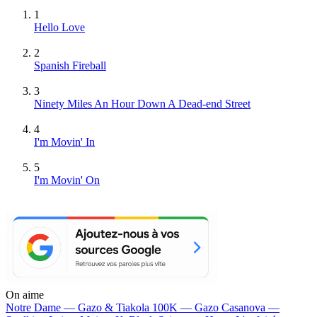
1
Hello Love
2
Spanish Fireball
3
Ninety Miles An Hour Down A Dead-end Street
4
I'm Movin' In
5
I'm Movin' On
On aime
Notre Dame —
Gazo & Tiakola
100K —
Gazo
Casanova —