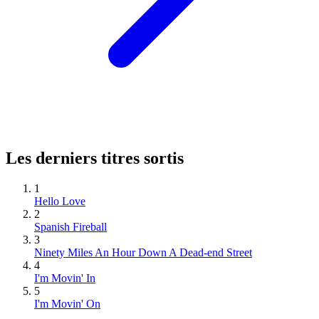
Les derniers titres sortis
1
Hello Love
2
Spanish Fireball
3
Ninety Miles An Hour Down A Dead-end Street
4
I'm Movin' In
5
I'm Movin' On