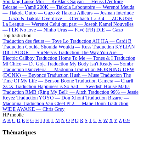
Soolking
Laisse Moi —
KeBlack
Saiyan —
Heuss L'enfoiré
Bécane —
Yamê
200K —
Tiakola
Laboratoire —
Werenoi
Meuda
—
Tiakola
Outro —
Gazo & Tiakola
Ailleurs —
Josman
Interlude
—
Gazo & Tiakola
Overdrive —
Ofenbach
1 2 3 4 —
ZOKUSH
La League —
Werenoi
Celui qui part —
Joseph Kamel
Nouvelles
—
PLK
No love —
Ninho
Urus —
Favé (FR)
DIE —
Gazo
Top traduction
Traduction des fleurs —
Tove Lo
Traduction AH HA —
Cardi B
Traduction Coulda Shoulda Woulda —
Russ
Traduction KYLIAN
DICTADOR —
SurNervis
Traduction The Way You Are —
Electric Callboy
Traduction Home To Me —
Tones & I
Traduction
Mi Chico —
DJ Goja
Traduction My Body Isn't Ready —
Sombr
Traduction Danceteria —
Madonna
Traduction MORNING DEW
(DONK) —
Beyoncé
Traduction Hush —
Muse
Traduction The
Time Of My Life —
Benson Boone
Traduction Camera —
Charli
XCX
Traduction Happiness is So Sad —
Swedish House Mafia
Traduction RMB (Ring My Bell) —
Aitch
Traduction 99% —
Jessie
Reyez
Traduction YOYO —
Don Xhoni
Traduction Bizarre —
Madonna
Traduction Van Cleef Pt 2 —
Malie Donn
Traduction
WIDE AWAKE —
Chris Grey
HP mobile
A
B
C
D
E
F
G
H
I
J
K
L
M
N
O
P
Q
R
S
T
U
V
W
X
Y
Z
0-9
Thématiques