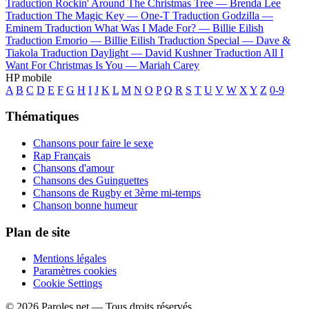
Traduction Rockin' Around The Christmas Tree —
Brenda Lee
Traduction The Magic Key —
One-T
Traduction Godzilla —
Eminem
Traduction What Was I Made For? —
Billie Eilish
Traduction Emorio —
Billie Eilish
Traduction Special —
Dave &
Tiakola
Traduction Daylight —
David Kushner
Traduction All I
Want For Christmas Is You —
Mariah Carey
HP mobile
A
B
C
D
E
F
G
H
I
J
K
L
M
N
O
P
Q
R
S
T
U
V
W
X
Y
Z
0-9
Thématiques
Chansons pour faire le sexe
Rap Français
Chansons d'amour
Chansons des Guinguettes
Chansons de Rugby et 3ème mi-temps
Chanson bonne humeur
Plan de site
Mentions légales
Paramètres cookies
Cookie Settings
© 2026 Paroles.net — Tous droits réservés