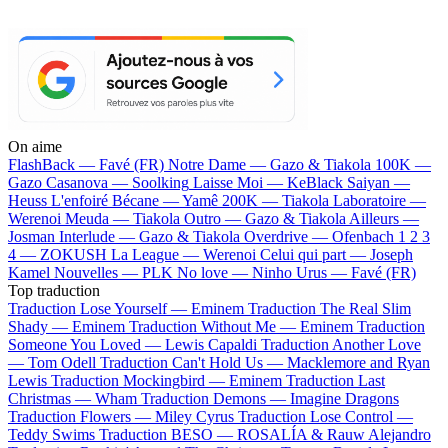
On aime
FlashBack —
Favé (FR)
Notre Dame —
Gazo & Tiakola
100K —
Gazo
Casanova —
Soolking
Laisse Moi —
KeBlack
Saiyan —
Heuss L'enfoiré
Bécane —
Yamê
200K —
Tiakola
Laboratoire —
Werenoi
Meuda —
Tiakola
Outro —
Gazo & Tiakola
Ailleurs —
Josman
Interlude —
Gazo & Tiakola
Overdrive —
Ofenbach
1 2 3
4 —
ZOKUSH
La League —
Werenoi
Celui qui part —
Joseph
Kamel
Nouvelles —
PLK
No love —
Ninho
Urus —
Favé (FR)
Top traduction
Traduction Lose Yourself —
Eminem
Traduction The Real Slim
Shady —
Eminem
Traduction Without Me —
Eminem
Traduction
Someone You Loved —
Lewis Capaldi
Traduction Another Love
—
Tom Odell
Traduction Can't Hold Us —
Macklemore and Ryan
Lewis
Traduction Mockingbird —
Eminem
Traduction Last
Christmas —
Wham
Traduction Demons —
Imagine Dragons
Traduction Flowers —
Miley Cyrus
Traduction Lose Control —
Teddy Swims
Traduction BESO —
ROSALÍA & Rauw Alejandro