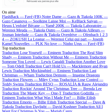
On aime
FlashBack —
Favé (FR)
Notre Dame —
Gazo & Tiakola
100K —
Gazo
Casanova —
Soolking
Laisse Moi —
KeBlack
Saiyan —
Heuss L'enfoiré
Bécane —
Yamê
200K —
Tiakola
Laboratoire —
Werenoi
Meuda —
Tiakola
Outro —
Gazo & Tiakola
Ailleurs —
Josman
Interlude —
Gazo & Tiakola
Overdrive —
Ofenbach
1 2 3
4 —
ZOKUSH
La League —
Werenoi
Celui qui part —
Joseph
Kamel
Nouvelles —
PLK
No love —
Ninho
Urus —
Favé (FR)
Top traduction
Traduction Lose Yourself —
Eminem
Traduction The Real Slim
Shady —
Eminem
Traduction Without Me —
Eminem
Traduction
Someone You Loved —
Lewis Capaldi
Traduction Another Love
—
Tom Odell
Traduction Can't Hold Us —
Macklemore and Ryan
Lewis
Traduction Mockingbird —
Eminem
Traduction Last
Christmas —
Wham
Traduction Demons —
Imagine Dragons
Traduction Flowers —
Miley Cyrus
Traduction Lose Control —
Teddy Swims
Traduction BESO —
ROSALÍA & Rauw Alejandro
Traduction Rockin' Around The Christmas Tree —
Brenda Lee
Traduction The Magic Key —
One-T
Traduction Godzilla —
Eminem
Traduction What Was I Made For? —
Billie Eilish
Traduction Emorio —
Billie Eilish
Traduction Special —
Dave &
Tiakola
Traduction Daylight —
David Kushner
Traduction All I
Want For Christmas Is You —
Mariah Carey