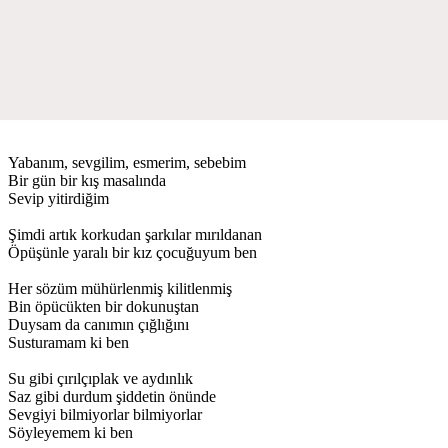
Yabanım, sevgilim, esmerim, sebebim
Bir gün bir kış masalında
Sevip yitirdiğim
Şimdi artık korkudan şarkılar mırıldanan
Öpüşünle yaralı bir kız çocuğuyum ben
Her sözüm mühürlenmiş kilitlenmiş
Bin öpücükten bir dokunuştan
Duysam da canımın çığlığını
Susturamam ki ben
Su gibi çırılçıplak ve aydınlık
Saz gibi durdum şiddetin önünde
Sevgiyi bilmiyorlar bilmiyorlar
Söyleyemem ki ben