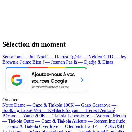
Sélection du moment
Sensations — JuL
Nocif — Hamza
Egérie — Nekfeu
GTB — Jey
Brownie
J'aime Bien ! — Josman
Pas là — Djadja & Dinaz
On aime
Notre Dame —
Gazo & Tiakola
100K —
Gazo
Casanova —
Soolking
Laisse Moi —
KeBlack
Saiyan —
Heuss L'enfoiré
Bécane —
Yamê
200K —
Tiakola
Laboratoire —
Werenoi
Meuda
—
Tiakola
Outro —
Gazo & Tiakola
Ailleurs —
Josman
Interlude
—
Gazo & Tiakola
Overdrive —
Ofenbach
1 2 3 4 —
ZOKUSH
La League —
Werenoi
Celui qui part —
Joseph Kamel
Nouvelles