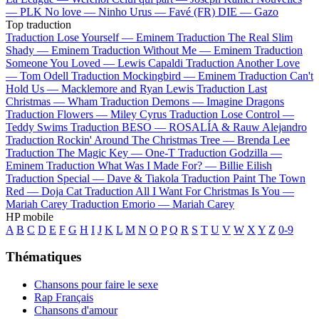
—
PLK
No love —
Ninho
Urus —
Favé (FR)
DIE —
Gazo
Top traduction
Traduction Lose Yourself —
Eminem
Traduction The Real Slim
Shady —
Eminem
Traduction Without Me —
Eminem
Traduction
Someone You Loved —
Lewis Capaldi
Traduction Another Love
—
Tom Odell
Traduction Mockingbird —
Eminem
Traduction Can't
Hold Us —
Macklemore and Ryan Lewis
Traduction Last
Christmas —
Wham
Traduction Demons —
Imagine Dragons
Traduction Flowers —
Miley Cyrus
Traduction Lose Control —
Teddy Swims
Traduction BESO —
ROSALÍA & Rauw Alejandro
Traduction Rockin' Around The Christmas Tree —
Brenda Lee
Traduction The Magic Key —
One-T
Traduction Godzilla —
Eminem
Traduction What Was I Made For? —
Billie Eilish
Traduction Special —
Dave & Tiakola
Traduction Paint The Town
Red —
Doja Cat
Traduction All I Want For Christmas Is You —
Mariah Carey
Traduction Emorio —
Mariah Carey
HP mobile
A
B
C
D
E
F
G
H
I
J
K
L
M
N
O
P
Q
R
S
T
U
V
W
X
Y
Z
0-9
Thématiques
Chansons pour faire le sexe
Rap Français
Chansons d'amour