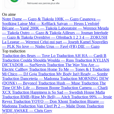
On aime
Notre Dame —
Gazo & Tiakola
100K —
Gazo
Casanova —
Soolking
Laisse Moi —
KeBlack
Saiyan —
Heuss L'enfoiré
Bécane —
Yamê
200K —
Tiakola
Laboratoire —
Werenoi
Meuda
—
Tiakola
Outro —
Gazo & Tiakola
Ailleurs —
Josman
Interlude
—
Gazo & Tiakola
Overdrive —
Ofenbach
1 2 3 4 —
ZOKUSH
La League —
Werenoi
Celui qui part —
Joseph Kamel
Nouvelles
—
PLK
No love —
Ninho
Urus —
Favé (FR)
DIE —
Gazo
Top traduction
Traduction des fleurs —
Tove Lo
Traduction AH HA —
Cardi B
Traduction Coulda Shoulda Woulda —
Russ
Traduction KYLIAN
DICTADOR —
SurNervis
Traduction The Way You Are —
Electric Callboy
Traduction Home To Me —
Tones & I
Traduction
Mi Chico —
DJ Goja
Traduction My Body Isn't Ready —
Sombr
Traduction Danceteria —
Madonna
Traduction MORNING DEW
(DONK) —
Beyoncé
Traduction Hush —
Muse
Traduction The
Time Of My Life —
Benson Boone
Traduction Camera —
Charli
XCX
Traduction Happiness is So Sad —
Swedish House Mafia
Traduction RMB (Ring My Bell) —
Aitch
Traduction 99% —
Jessie
Reyez
Traduction YOYO —
Don Xhoni
Traduction Bizarre —
Madonna
Traduction Van Cleef Pt 2 —
Malie Donn
Traduction
WIDE AWAKE —
Chris Grey