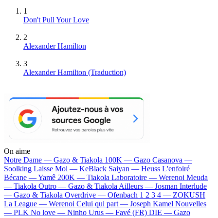
1
Don't Pull Your Love
2
Alexander Hamilton
3
Alexander Hamilton (Traduction)
On aime
Notre Dame —
Gazo & Tiakola
100K —
Gazo
Casanova —
Soolking
Laisse Moi —
KeBlack
Saiyan —
Heuss L'enfoiré
Bécane —
Yamê
200K —
Tiakola
Laboratoire —
Werenoi
Meuda
—
Tiakola
Outro —
Gazo & Tiakola
Ailleurs —
Josman
Interlude
—
Gazo & Tiakola
Overdrive —
Ofenbach
1 2 3 4 —
ZOKUSH
La League —
Werenoi
Celui qui part —
Joseph Kamel
Nouvelles
—
PLK
No love —
Ninho
Urus —
Favé (FR)
DIE —
Gazo