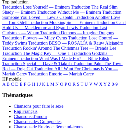
Top traduction
Traduction Lose Yourself —
Eminem
Traduction The Real Slim
Shady —
Eminem
Traduction Without Me —
Eminem
Traduction
Someone You Loved —
Lewis Capaldi
Traduction Another Love
—
Tom Odell
Traduction Mockingbird —
Eminem
Traduction Can't
Hold Us —
Macklemore and Ryan Lewis
Traduction Last
Christmas —
Wham
Traduction Demons —
Imagine Dragons
Traduction Flowers —
Miley Cyrus
Traduction Lose Control —
Teddy Swims
Traduction BESO —
ROSALÍA & Rauw Alejandro
Traduction Rockin' Around The Christmas Tree —
Brenda Lee
Traduction The Magic Key —
One-T
Traduction Godzilla —
Eminem
Traduction What Was I Made For? —
Billie Eilish
Traduction Special —
Dave & Tiakola
Traduction Paint The Town
Red —
Doja Cat
Traduction All I Want For Christmas Is You —
Mariah Carey
Traduction Emorio —
Mariah Carey
HP mobile
A
B
C
D
E
F
G
H
I
J
K
L
M
N
O
P
Q
R
S
T
U
V
W
X
Y
Z
0-9
Thématiques
Chansons pour faire le sexe
Rap Français
Chansons d'amour
Chansons des Guinguettes
Chansons de Rugby et 3ème mi-temps