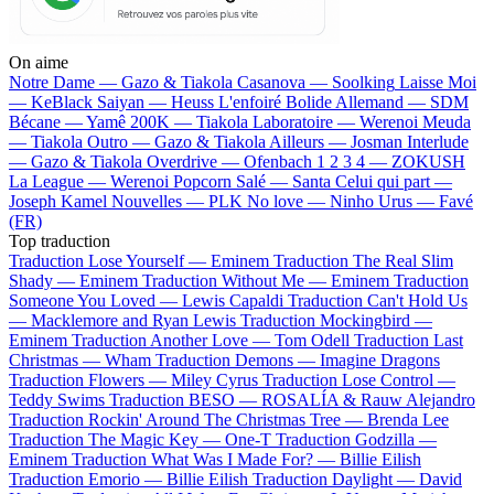
On aime
Notre Dame —
Gazo & Tiakola
Casanova —
Soolking
Laisse Moi
—
KeBlack
Saiyan —
Heuss L'enfoiré
Bolide Allemand —
SDM
Bécane —
Yamê
200K —
Tiakola
Laboratoire —
Werenoi
Meuda
—
Tiakola
Outro —
Gazo & Tiakola
Ailleurs —
Josman
Interlude
—
Gazo & Tiakola
Overdrive —
Ofenbach
1 2 3 4 —
ZOKUSH
La League —
Werenoi
Popcorn Salé —
Santa
Celui qui part —
Joseph Kamel
Nouvelles —
PLK
No love —
Ninho
Urus —
Favé
(FR)
Top traduction
Traduction Lose Yourself —
Eminem
Traduction The Real Slim
Shady —
Eminem
Traduction Without Me —
Eminem
Traduction
Someone You Loved —
Lewis Capaldi
Traduction Can't Hold Us
—
Macklemore and Ryan Lewis
Traduction Mockingbird —
Eminem
Traduction Another Love —
Tom Odell
Traduction Last
Christmas —
Wham
Traduction Demons —
Imagine Dragons
Traduction Flowers —
Miley Cyrus
Traduction Lose Control —
Teddy Swims
Traduction BESO —
ROSALÍA & Rauw Alejandro
Traduction Rockin' Around The Christmas Tree —
Brenda Lee
Traduction The Magic Key —
One-T
Traduction Godzilla —
Eminem
Traduction What Was I Made For? —
Billie Eilish
Traduction Emorio —
Billie Eilish
Traduction Daylight —
David