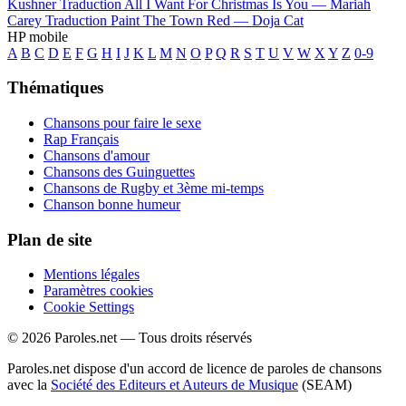
Kushner
Traduction All I Want For Christmas Is You —
Mariah
Carey
Traduction Paint The Town Red —
Doja Cat
HP mobile
A
B
C
D
E
F
G
H
I
J
K
L
M
N
O
P
Q
R
S
T
U
V
W
X
Y
Z
0-9
Thématiques
Chansons pour faire le sexe
Rap Français
Chansons d'amour
Chansons des Guinguettes
Chansons de Rugby et 3ème mi-temps
Chanson bonne humeur
Plan de site
Mentions légales
Paramètres cookies
Cookie Settings
© 2026 Paroles.net — Tous droits réservés
Paroles.net dispose d'un accord de licence de paroles de chansons
avec la
Société des Editeurs et Auteurs de Musique
(SEAM)