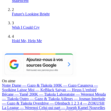
Maleficent
2
Future's Looking Bright
3
Wish I Could Cry
4
Hold Me, Help Me
On aime
Notre Dame —
Gazo & Tiakola
100K —
Gazo
Casanova —
Soolking
Laisse Moi —
KeBlack
Saiyan —
Heuss L'enfoiré
Bécane —
Yamê
200K —
Tiakola
Laboratoire —
Werenoi
Meuda
—
Tiakola
Outro —
Gazo & Tiakola
Ailleurs —
Josman
Interlude
—
Gazo & Tiakola
Overdrive —
Ofenbach
1 2 3 4 —
ZOKUSH
La League —
Werenoi
Celui qui part —
Joseph Kamel
Nouvelles