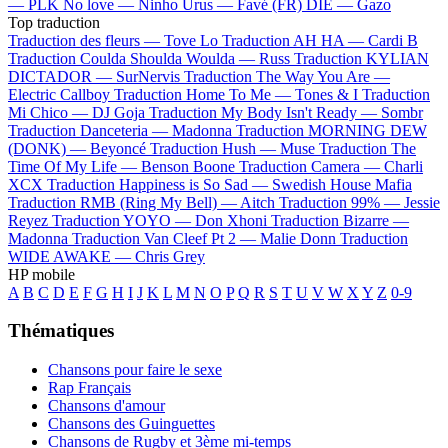
—
PLK
No love —
Ninho
Urus —
Favé (FR)
DIE —
Gazo
Top traduction
Traduction des fleurs —
Tove Lo
Traduction AH HA —
Cardi B
Traduction Coulda Shoulda Woulda —
Russ
Traduction KYLIAN
DICTADOR —
SurNervis
Traduction The Way You Are —
Electric Callboy
Traduction Home To Me —
Tones & I
Traduction
Mi Chico —
DJ Goja
Traduction My Body Isn't Ready —
Sombr
Traduction Danceteria —
Madonna
Traduction MORNING DEW
(DONK) —
Beyoncé
Traduction Hush —
Muse
Traduction The
Time Of My Life —
Benson Boone
Traduction Camera —
Charli
XCX
Traduction Happiness is So Sad —
Swedish House Mafia
Traduction RMB (Ring My Bell) —
Aitch
Traduction 99% —
Jessie
Reyez
Traduction YOYO —
Don Xhoni
Traduction Bizarre —
Madonna
Traduction Van Cleef Pt 2 —
Malie Donn
Traduction
WIDE AWAKE —
Chris Grey
HP mobile
A
B
C
D
E
F
G
H
I
J
K
L
M
N
O
P
Q
R
S
T
U
V
W
X
Y
Z
0-9
Thématiques
Chansons pour faire le sexe
Rap Français
Chansons d'amour
Chansons des Guinguettes
Chansons de Rugby et 3ème mi-temps