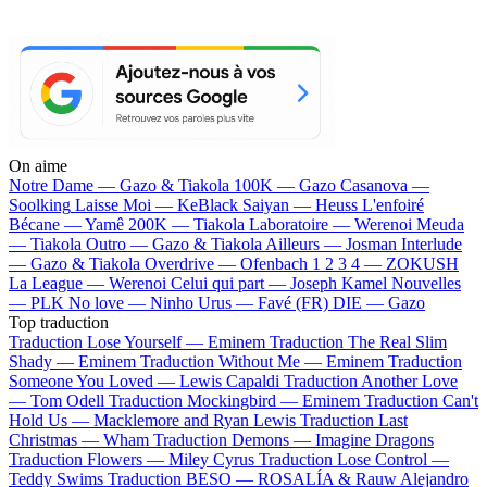
On aime
Notre Dame —
Gazo & Tiakola
100K —
Gazo
Casanova —
Soolking
Laisse Moi —
KeBlack
Saiyan —
Heuss L'enfoiré
Bécane —
Yamê
200K —
Tiakola
Laboratoire —
Werenoi
Meuda
—
Tiakola
Outro —
Gazo & Tiakola
Ailleurs —
Josman
Interlude
—
Gazo & Tiakola
Overdrive —
Ofenbach
1 2 3 4 —
ZOKUSH
La League —
Werenoi
Celui qui part —
Joseph Kamel
Nouvelles
—
PLK
No love —
Ninho
Urus —
Favé (FR)
DIE —
Gazo
Top traduction
Traduction Lose Yourself —
Eminem
Traduction The Real Slim
Shady —
Eminem
Traduction Without Me —
Eminem
Traduction
Someone You Loved —
Lewis Capaldi
Traduction Another Love
—
Tom Odell
Traduction Mockingbird —
Eminem
Traduction Can't
Hold Us —
Macklemore and Ryan Lewis
Traduction Last
Christmas —
Wham
Traduction Demons —
Imagine Dragons
Traduction Flowers —
Miley Cyrus
Traduction Lose Control —
Teddy Swims
Traduction BESO —
ROSALÍA & Rauw Alejandro