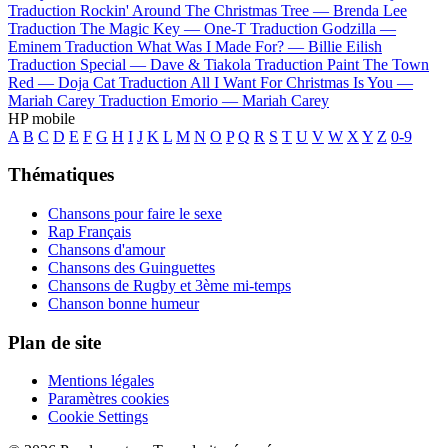
Traduction Rockin' Around The Christmas Tree —
Brenda Lee
Traduction The Magic Key —
One-T
Traduction Godzilla —
Eminem
Traduction What Was I Made For? —
Billie Eilish
Traduction Special —
Dave & Tiakola
Traduction Paint The Town
Red —
Doja Cat
Traduction All I Want For Christmas Is You —
Mariah Carey
Traduction Emorio —
Mariah Carey
HP mobile
A
B
C
D
E
F
G
H
I
J
K
L
M
N
O
P
Q
R
S
T
U
V
W
X
Y
Z
0-9
Thématiques
Chansons pour faire le sexe
Rap Français
Chansons d'amour
Chansons des Guinguettes
Chansons de Rugby et 3ème mi-temps
Chanson bonne humeur
Plan de site
Mentions légales
Paramètres cookies
Cookie Settings