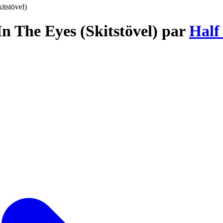
itstövel)
n The Eyes (Skitstövel) par
Half