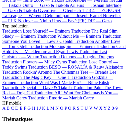
Bécane —
Yamê
200K —
Tiakola
Laboratoire —
Werenoi
Meuda
—
Tiakola
Outro —
Gazo & Tiakola
Ailleurs —
Josman
Interlude
—
Gazo & Tiakola
Overdrive —
Ofenbach
1 2 3 4 —
ZOKUSH
La League —
Werenoi
Celui qui part —
Joseph Kamel
Nouvelles
—
PLK
No love —
Ninho
Urus —
Favé (FR)
DIE —
Gazo
Top traduction
Traduction Lose Yourself —
Eminem
Traduction The Real Slim
Shady —
Eminem
Traduction Without Me —
Eminem
Traduction
Someone You Loved —
Lewis Capaldi
Traduction Another Love
—
Tom Odell
Traduction Mockingbird —
Eminem
Traduction Can't
Hold Us —
Macklemore and Ryan Lewis
Traduction Last
Christmas —
Wham
Traduction Demons —
Imagine Dragons
Traduction Flowers —
Miley Cyrus
Traduction Lose Control —
Teddy Swims
Traduction BESO —
ROSALÍA & Rauw Alejandro
Traduction Rockin' Around The Christmas Tree —
Brenda Lee
Traduction The Magic Key —
One-T
Traduction Godzilla —
Eminem
Traduction What Was I Made For? —
Billie Eilish
Traduction Special —
Dave & Tiakola
Traduction Paint The Town
Red —
Doja Cat
Traduction All I Want For Christmas Is You —
Mariah Carey
Traduction Emorio —
Mariah Carey
HP mobile
A
B
C
D
E
F
G
H
I
J
K
L
M
N
O
P
Q
R
S
T
U
V
W
X
Y
Z
0-9
Thématiques