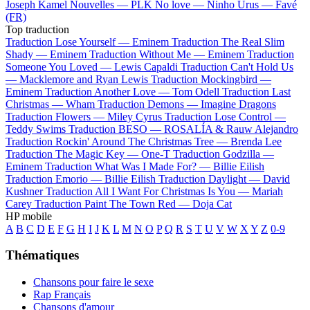
Joseph Kamel
Nouvelles —
PLK
No love —
Ninho
Urus —
Favé
(FR)
Top traduction
Traduction Lose Yourself —
Eminem
Traduction The Real Slim
Shady —
Eminem
Traduction Without Me —
Eminem
Traduction
Someone You Loved —
Lewis Capaldi
Traduction Can't Hold Us
—
Macklemore and Ryan Lewis
Traduction Mockingbird —
Eminem
Traduction Another Love —
Tom Odell
Traduction Last
Christmas —
Wham
Traduction Demons —
Imagine Dragons
Traduction Flowers —
Miley Cyrus
Traduction Lose Control —
Teddy Swims
Traduction BESO —
ROSALÍA & Rauw Alejandro
Traduction Rockin' Around The Christmas Tree —
Brenda Lee
Traduction The Magic Key —
One-T
Traduction Godzilla —
Eminem
Traduction What Was I Made For? —
Billie Eilish
Traduction Emorio —
Billie Eilish
Traduction Daylight —
David
Kushner
Traduction All I Want For Christmas Is You —
Mariah
Carey
Traduction Paint The Town Red —
Doja Cat
HP mobile
A
B
C
D
E
F
G
H
I
J
K
L
M
N
O
P
Q
R
S
T
U
V
W
X
Y
Z
0-9
Thématiques
Chansons pour faire le sexe
Rap Français
Chansons d'amour