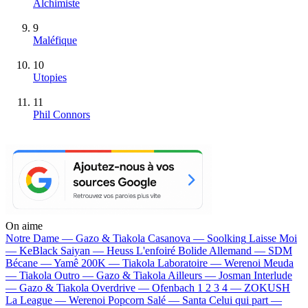
Alchimiste
9
Maléfique
10
Utopies
11
Phil Connors
On aime
Notre Dame —
Gazo & Tiakola
Casanova —
Soolking
Laisse Moi
—
KeBlack
Saiyan —
Heuss L'enfoiré
Bolide Allemand —
SDM
Bécane —
Yamê
200K —
Tiakola
Laboratoire —
Werenoi
Meuda
—
Tiakola
Outro —
Gazo & Tiakola
Ailleurs —
Josman
Interlude
—
Gazo & Tiakola
Overdrive —
Ofenbach
1 2 3 4 —
ZOKUSH
La League —
Werenoi
Popcorn Salé —
Santa
Celui qui part —