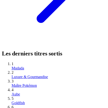
Les derniers titres sortis
1
Mudada
2
Luxure & Gourmandise
3
Maître Pokémon
4
Aube
5
Goldfish
6