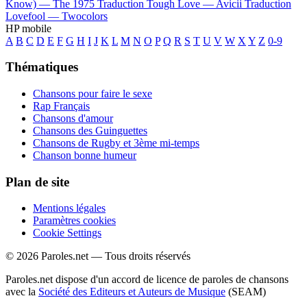
Know) —
The 1975
Traduction Tough Love —
Avicii
Traduction
Lovefool —
Twocolors
HP mobile
A
B
C
D
E
F
G
H
I
J
K
L
M
N
O
P
Q
R
S
T
U
V
W
X
Y
Z
0-9
Thématiques
Chansons pour faire le sexe
Rap Français
Chansons d'amour
Chansons des Guinguettes
Chansons de Rugby et 3ème mi-temps
Chanson bonne humeur
Plan de site
Mentions légales
Paramètres cookies
Cookie Settings
© 2026 Paroles.net — Tous droits réservés
Paroles.net dispose d'un accord de licence de paroles de chansons
avec la
Société des Editeurs et Auteurs de Musique
(SEAM)