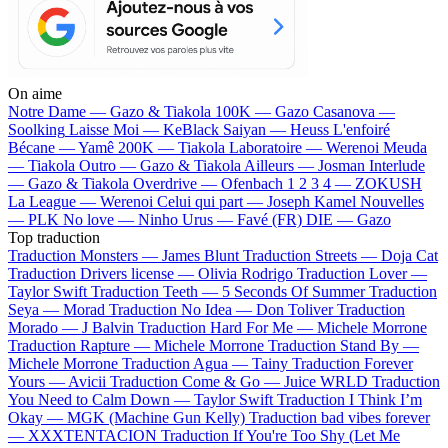
On aime
Notre Dame —
Gazo & Tiakola
100K —
Gazo
Casanova —
Soolking
Laisse Moi —
KeBlack
Saiyan —
Heuss L'enfoiré
Bécane —
Yamê
200K —
Tiakola
Laboratoire —
Werenoi
Meuda
—
Tiakola
Outro —
Gazo & Tiakola
Ailleurs —
Josman
Interlude
—
Gazo & Tiakola
Overdrive —
Ofenbach
1 2 3 4 —
ZOKUSH
La League —
Werenoi
Celui qui part —
Joseph Kamel
Nouvelles
—
PLK
No love —
Ninho
Urus —
Favé (FR)
DIE —
Gazo
Top traduction
Traduction Monsters —
James Blunt
Traduction Streets —
Doja Cat
Traduction Drivers license —
Olivia Rodrigo
Traduction Lover —
Taylor Swift
Traduction Teeth —
5 Seconds Of Summer
Traduction
Seya —
Morad
Traduction No Idea —
Don Toliver
Traduction
Morado —
J Balvin
Traduction Hard For Me —
Michele Morrone
Traduction Rapture —
Michele Morrone
Traduction Stand By —
Michele Morrone
Traduction Agua —
Tainy
Traduction Forever
Yours —
Avicii
Traduction Come & Go —
Juice WRLD
Traduction
You Need to Calm Down —
Taylor Swift
Traduction I Think I’m
Okay —
MGK (Machine Gun Kelly)
Traduction bad vibes forever
—
XXXTENTACION
Traduction If You're Too Shy (Let Me