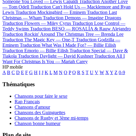
Someone You Loved —
Lewis Capaldi
Traduction Another Love
—
Tom Odell
Traduction Can't Hold Us —
Macklemore and Ryan
Lewis
Traduction Mockingbird —
Eminem
Traduction Last
Christmas —
Wham
Traduction Demons —
Imagine Dragons
Traduction Flowers —
Miley Cyrus
Traduction Lose Control —
Teddy Swims
Traduction BESO —
ROSALÍA & Rauw Alejandro
Traduction Rockin' Around The Christmas Tree —
Brenda Lee
Traduction The Magic Key —
One-T
Traduction Godzilla —
Eminem
Traduction What Was I Made For? —
Billie Eilish
Traduction Emorio —
Billie Eilish
Traduction Special —
Dave &
Tiakola
Traduction Daylight —
David Kushner
Traduction All I
Want For Christmas Is You —
Mariah Carey
HP mobile
A
B
C
D
E
F
G
H
I
J
K
L
M
N
O
P
Q
R
S
T
U
V
W
X
Y
Z
0-9
Thématiques
Chansons pour faire le sexe
Rap Français
Chansons d'amour
Chansons des Guinguettes
Chansons de Rugby et 3ème mi-temps
Chanson bonne humeur
Plan de site