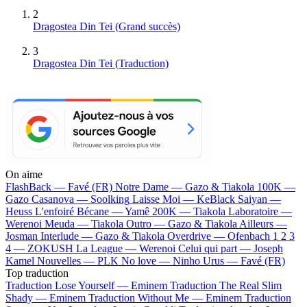
2
Dragostea Din Tei
(Grand succès)
3
Dragostea Din Tei (Traduction)
On aime
FlashBack —
Favé (FR)
Notre Dame —
Gazo & Tiakola
100K —
Gazo
Casanova —
Soolking
Laisse Moi —
KeBlack
Saiyan —
Heuss L'enfoiré
Bécane —
Yamê
200K —
Tiakola
Laboratoire —
Werenoi
Meuda —
Tiakola
Outro —
Gazo & Tiakola
Ailleurs —
Josman
Interlude —
Gazo & Tiakola
Overdrive —
Ofenbach
1 2 3
4 —
ZOKUSH
La League —
Werenoi
Celui qui part —
Joseph
Kamel
Nouvelles —
PLK
No love —
Ninho
Urus —
Favé (FR)
Top traduction
Traduction Lose Yourself —
Eminem
Traduction The Real Slim
Shady —
Eminem
Traduction Without Me —
Eminem
Traduction